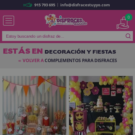
|
915 793 695
info@disfracestuyyo.com
Ya soy cliente
0
ESTÁS EN
DECORACIÓN Y FIESTAS
Recordarme
¿Olvidó su contraseña?
VOLVER A
COMPLEMENTOS PARA DISFRACES
<<
ENTRAR
Es mi primera vez
Soy nuevo
Al crear una cuenta en
disfracestuyyo.com
podrás realizar tus
compras rápidamente en nuestra tienda virtual, revisar el estado de tus
pedidos y consultar tus operaciones anteriores.