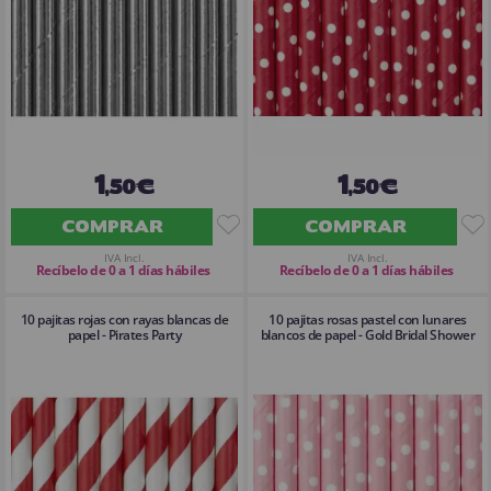
1
1
,50€
,50€
COMPRAR
COMPRAR
IVA Incl.
IVA Incl.
Recíbelo de 0 a 1 días hábiles
Recíbelo de 0 a 1 días hábiles
10 pajitas rojas con rayas blancas de
10 pajitas rosas pastel con lunares
papel - Pirates Party
blancos de papel - Gold Bridal Shower