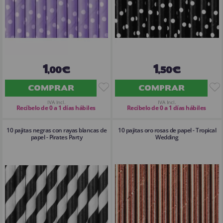
1
1
,00€
,50€
COMPRAR
COMPRAR
IVA Incl.
IVA Incl.
Recíbelo de 0 a 1 días hábiles
Recíbelo de 0 a 1 días hábiles
10 pajitas negras con rayas blancas de
10 pajitas oro rosas de papel - Tropical
papel - Pirates Party
Wedding