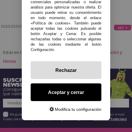
comerciales personalizadas o realizar
análisis para optimizar nuestra oferta. El
usuario puede retirar su consentimiento
en todo momento, desde el enlace
«Política de cookies». También puede
ssssssssssssssssssssssssssssssssssssssssssssssssssssss
ver +
aceptar todas las cookies pulsando el
botón Aceptar y Cerrar. Es posible
rechazarlas todas o seleccionar algunas
de las cookies mediante el botón
Configuración.
Estás en
Inicio
»
Complementos para Disfraces
»
Decoración y
Fiestas
Rechazar
SUSCRÍBETE A NUESTRA
NEWSLETTER
¡Consigue descuentos y entérate de todo antes
Aceptar y cerrar
que nadie!
Modifica tu configuración
Me gustaría recibir descuentos exclusivos, novedades y tendencias por e-mail.
Puedo darme de baja cuando quiera según lo recogido en la
Política de Publicidad
.