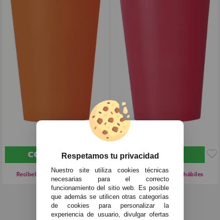
3
3
,00€
,00€
COMPRAR
COMPRAR
Respetamos tu privacidad
IVA Incl.
IVA Incl.
Nuestro site utiliza cookies técnicas
Recíbelo de 0 a 1 días hábiles
Recíbelo de 0 a 1 días hábiles
necesarias para el correcto
funcionamiento del sitio web. Es posible
que además se utilicen otras categorías
de cookies para personalizar la
1
2
3
experiencia de usuario, divulgar ofertas