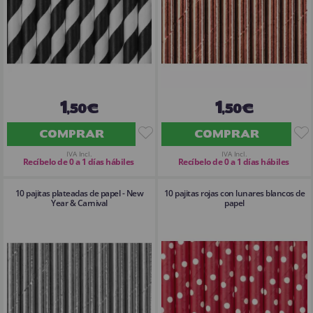
1
1
,50€
,50€
COMPRAR
COMPRAR
IVA Incl.
IVA Incl.
Recíbelo de 0 a 1 días hábiles
Recíbelo de 0 a 1 días hábiles
10 pajitas plateadas de papel - New
10 pajitas rojas con lunares blancos de
Year & Carnival
papel