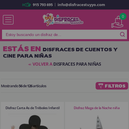
|
915 793 695
info@disfracestuyyo.com
Ya soy cliente
0
ESTÁS EN
DISFRACES DE CUENTOS Y
CINE PARA NIÑAS
Recordarme
¿Olvidó su contraseña?
VOLVER A
DISFRACES PARA NIÑAS
<<
ENTRAR
Mostrando
56
de
126
artículos
FILTROS
Es mi primera vez
Soy nuevo
Disfraz Carta As de Tréboles Infantil
Disfraz Maga de la Noche niña
Al crear una cuenta en
disfracestuyyo.com
podrás realizar tus
compras rápidamente en nuestra tienda virtual, revisar el estado de tus
pedidos y consultar tus operaciones anteriores.