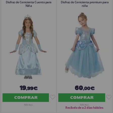
Disfraz de Cenicienta Cuento para
Disfraz de Cenicienta premium para
Niña
niña
19
60
,99€
,00€
COMPRAR
COMPRAR
IVA Incl.
IVA Incl.
Recíbelo de a 2 días hábiles