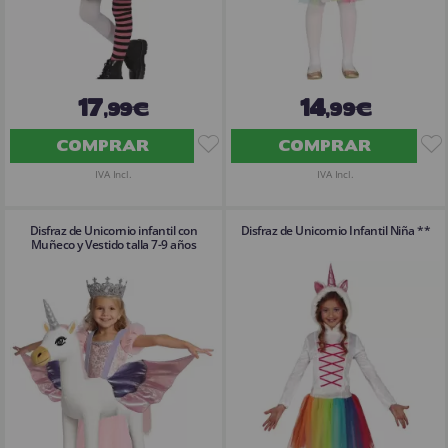
17
14
,99€
,99€
COMPRAR
COMPRAR
IVA Incl.
IVA Incl.
Disfraz de Unicornio infantil con
Disfraz de Unicornio Infantil Niña **
Muñeco y Vestido talla 7-9 años