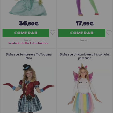
36
17
,50€
,99€
COMPRAR
COMPRAR
IVA Incl.
IVA Incl.
Recíbelo de 0 a 1 días hábiles
Disfraz de Sombrerera Tic Toc para
Disfraz de Unicornio Arco Iris con Alas
Niña
para Niña