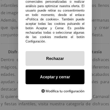
comerciales personalizadas o realizar
infantiles, celebraciones familiares y cumpleaños llenos
análisis para optimizar nuestra oferta. El
usuario puede retirar su consentimiento
de imaginación y diversión.
en todo momento, desde el enlace
Además, son ideales para grupos de amigas o hermanas
«Política de cookies». También puede
aceptar todas las cookies pulsando el
que quieren combinar personajes diferentes y crear
botón Aceptar y Cerrar. Es posible
rechazarlas todas o seleccionar algunas
conjuntos divertidos y originales para cualquier fiesta.
de las cookies mediante el botón
Configuración.
Disfraces Infantiles con Personajes de Fantasía
Rechazar
Dentro de esta colección podrás encontrar disfraces
mágicos, elegantes y coloridos para niñas de diferentes
edades. Los accesorios, complementos y acabados
Aceptar y cerrar
ayudan a crear looks más completos y visuales para
destacar en cualquier celebración.
Modifica tu configuración
Si quieres descubrir más modelos y estilos para Carnaval
y fiestas infantiles, visita nuestra categoría de
disfraces