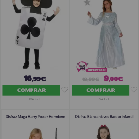
¡Adelante! Te estabamos esperando.
CREAR CUENTA
16
9
,99€
,00€
19,99€
COMPRAR
COMPRAR
IVA Incl.
IVA Incl.
Disfraz Maga Harry Potter Hermione
Disfraz Blancanieves Barato infantil