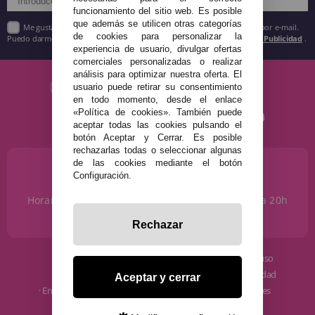
funcionamiento del sitio web. Es posible
que además se utilicen otras categorías
Me gustaría recibir descuentos exclusivos, novedades y tendencias por e-mail.
de cookies para personalizar la
Puedo darme de baja cuando quiera según lo recogido en la
Política de Publicidad
.
experiencia de usuario, divulgar ofertas
comerciales personalizadas o realizar
análisis para optimizar nuestra oferta. El
usuario puede retirar su consentimiento
en todo momento, desde el enlace
«Política de cookies». También puede
aceptar todas las cookies pulsando el
botón Aceptar y Cerrar. Es posible
rechazarlas todas o seleccionar algunas
de las cookies mediante el botón
¿NECESITAS AYUDA?
Configuración.
915 793 695
Horario de Lunes a Sábados de 10 a 14h y de 17 a 20h
info@disfracestuyyo.com
Rechazar
· Quiénes somos
· Condiciones de uso
· Cómo comprar
· Política de privacidad
Aceptar y cerrar
· Envíos y Devoluciones
· Política de cookies
· Blog
· Aviso Legal