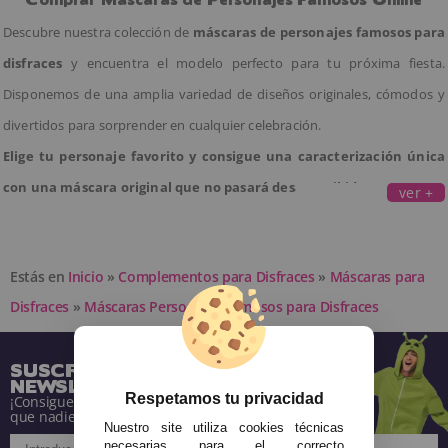
Descubre nuestra colección de
máscaras de personajes famosos para
disfraces
y encuentra el modelo perfecto para tu próxima fiesta.
Disponemos de una amplia variedad de diseños originales, cómodos y
divertidos para sorprender en cualquier celebración.
Elige tu personaje favorito y consigue una caracterización única
con una máscara original que no pasará desapercibida.
ver +
Estás en
Inicio
»
Complementos para Disfraces
»
Máscaras para
Disfraces
»
Máscaras Personajes Famosos para Disfraces
SUSCRÍBETE A NUESTRA
NEWSLETTER
Respetamos tu privacidad
¡Consigue descuentos y entérate de todo antes
que nadie!
Nuestro site utiliza cookies técnicas
necesarias para el correcto