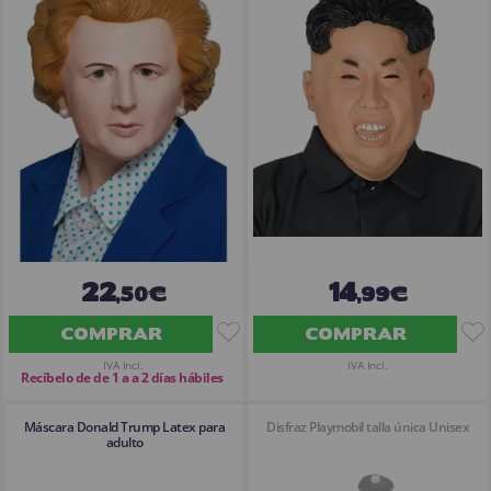
¡Adelante! Te estabamos esperando.
CREAR CUENTA
22
14
,50€
,99€
COMPRAR
COMPRAR
IVA Incl.
IVA Incl.
Recíbelo de de 1 a a 2 días hábiles
Máscara Donald Trump Latex para
Disfraz Playmobil talla única Unisex
adulto