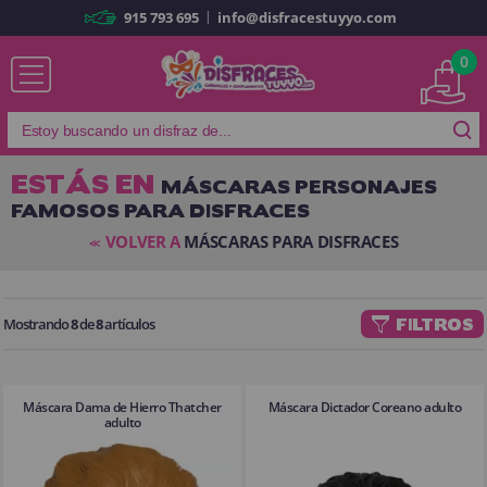
|
915 793 695
info@disfracestuyyo.com
Ya soy cliente
0
ESTÁS EN
MÁSCARAS PERSONAJES
FAMOSOS PARA DISFRACES
Recordarme
¿Olvidó su contraseña?
VOLVER A
MÁSCARAS PARA DISFRACES
<<
ENTRAR
Mostrando
8
de
8
artículos
FILTROS
Es mi primera vez
Soy nuevo
Máscara Dama de Hierro Thatcher
Máscara Dictador Coreano adulto
Al crear una cuenta en
disfracestuyyo.com
podrás realizar tus
adulto
compras rápidamente en nuestra tienda virtual, revisar el estado de tus
pedidos y consultar tus operaciones anteriores.