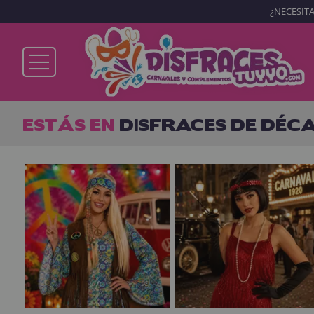
¿NECESITA
Ya soy cliente
ESTÁS EN
DISFRACES DE DÉC
Recordarme
¿Olvidó su contraseña?
ENTRAR