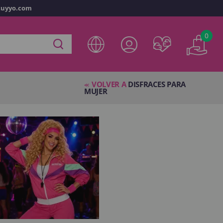
tuyyo.com
vo
0
ta en
disfracestuyyo.com
podrás realizar tus compras
tienda virtual, revisar el estado de tus pedidos y consultar
VOLVER A
DISFRACES PARA
res.
<<
MUJER
s esperando.
NTA