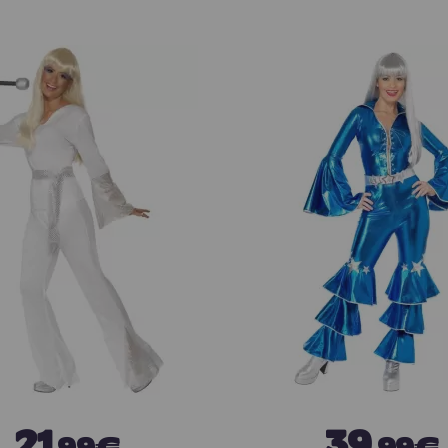
21
39
,99€
,99€