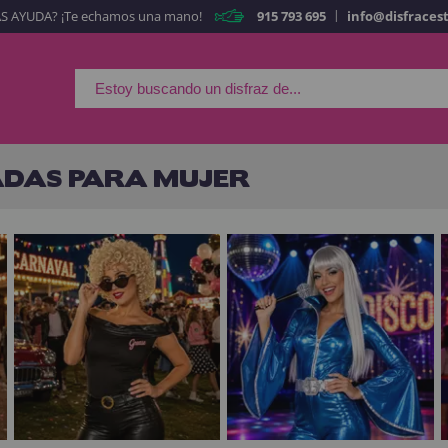
|
S AYUDA? ¡Te echamos una mano!
915 793 695
info@disfraces
Es mi primera vez
Soy nue
Al crear una cuen
rápidamente en nuestra 
tus operaciones anterio
ADAS PARA MUJER
¡Adelante! Te estabamo
CREAR CUE