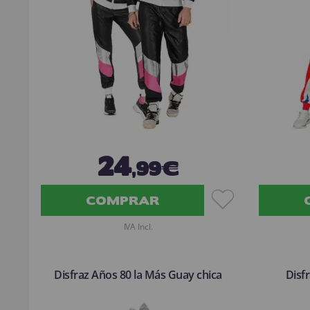
24
,99€
COMPRAR
IVA Incl.
Disfraz Años 80 la Más Guay chica
Disf