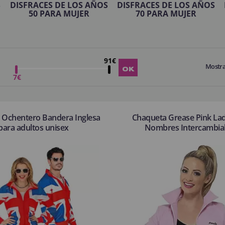
S
DISFRACES DE LOS AÑOS
DISFRACES DE LOS AÑOS
50 PARA MUJER
70 PARA MUJER
91€
Mostr
7€
 Ochentero Bandera Inglesa
Chaqueta Grease Pink Lad
para adultos unisex
Nombres Intercambia