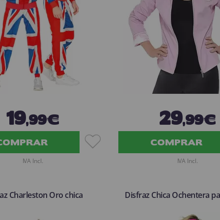
19
29
,99€
,99€
COMPRAR
COMPRAR
IVA Incl.
IVA Incl.
raz Charleston Oro chica
Disfraz Chica Ochentera p