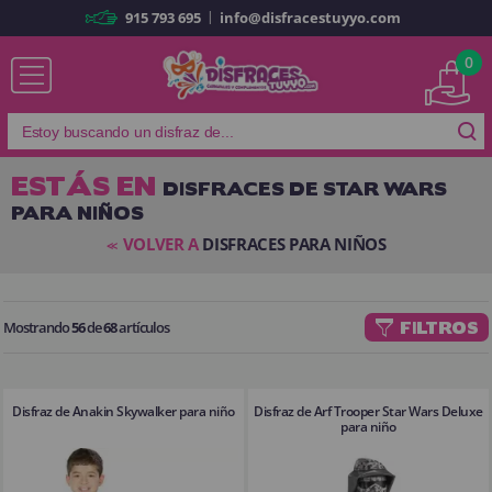
|
915 793 695
info@disfracestuyyo.com
Ya soy cliente
0
ESTÁS EN
DISFRACES DE STAR WARS
PARA NIÑOS
Recordarme
¿Olvidó su contraseña?
VOLVER A
DISFRACES PARA NIÑOS
<<
ENTRAR
Mostrando
56
de
68
artículos
FILTROS
Es mi primera vez
Soy nuevo
Disfraz de Anakin Skywalker para niño
Disfraz de Arf Trooper Star Wars Deluxe
Al crear una cuenta en
disfracestuyyo.com
podrás realizar tus
para niño
compras rápidamente en nuestra tienda virtual, revisar el estado de tus
pedidos y consultar tus operaciones anteriores.