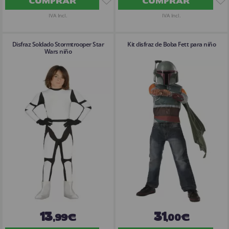
COMPRAR
COMPRAR
IVA Incl.
IVA Incl.
Disfraz Soldado Stormtrooper Star
Kit disfraz de Boba Fett para niño
Wars niño
13
31
,99€
,00€