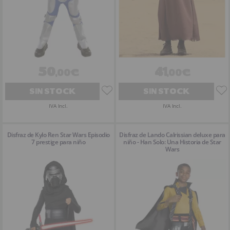
50
41
,00€
,00€
SIN STOCK
SIN STOCK
IVA Incl.
IVA Incl.
Disfraz de Kylo Ren Star Wars Episodio
Disfraz de Lando Calrissian deluxe para
7 prestige para niño
niño - Han Solo: Una Historia de Star
Wars