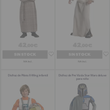
42
42
,00€
,00€
SIN STOCK
SIN STOCK
IVA Incl.
IVA Incl.
Disfraz de Piloto X-Wing infantil
Disfraz de Pre Vizsla Star Wars deluxe
para niño