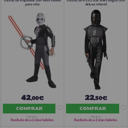
Disfraz de Inquisidor Star Wars Rebels
Disfraz de K-2SO Star Wars Rogue One
para niño
deluxe infantil
42
22
,00€
,50€
COMPRAR
COMPRAR
IVA Incl.
IVA Incl.
Recíbelo de a 2 días hábiles
Recíbelo de a 2 días hábiles