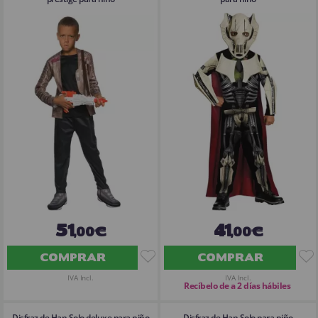
51
41
,00€
,00€
COMPRAR
COMPRAR
IVA Incl.
IVA Incl.
Recíbelo de a 2 días hábiles
Disfraz de Han Solo deluxe para niño
Disfraz de Han Solo para niño