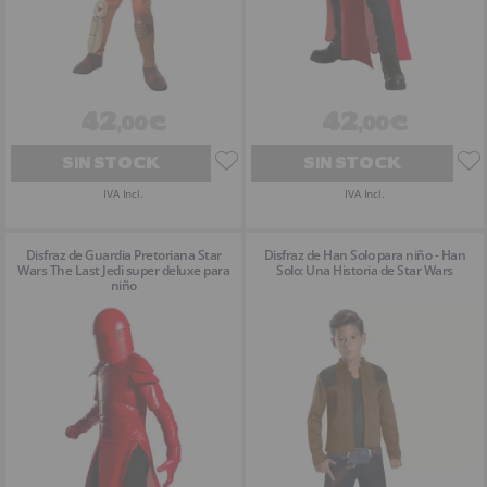
42
42
,00€
,00€
SIN STOCK
SIN STOCK
IVA Incl.
IVA Incl.
Disfraz de Guardia Pretoriana Star
Disfraz de Han Solo para niño - Han
Wars The Last Jedi super deluxe para
Solo: Una Historia de Star Wars
niño