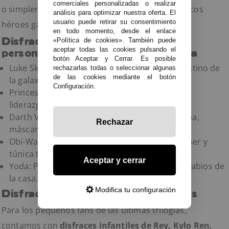
comerciales personalizadas o realizar
o simplemente para jugar en casa como auténticos
análisis para optimizar nuestra oferta. El
usuario puede retirar su consentimiento
héroes galácticos.
en todo momento, desde el enlace
Disfraces clásicos de Star Wars:
«Política de cookies». También puede
aceptar todas las cookies pulsando el
personajes que nunca pasan de moda
botón Aceptar y Cerrar. Es posible
Luke Skywalker: El joven Jedi que cambió el destino de
rechazarlas todas o seleccionar algunas
de las cookies mediante el botón
la galaxia.
Configuración.
Princesa Leia: Ícono de valentía, inteligencia y
liderazgo.
Darth Vader: El villano más legendario con capa,
Rechazar
máscara y respiración inconfundible.
Obi-Wan Kenobi: Un maestro Jedi con sable láser y
túnica tradicional.
Aceptar y cerrar
Yoda: Pequeño pero poderoso, para los más sabios de
la casa.
Modifica tu configuración
Disfraces de las nuevas generaciones
Para los pequeños fans de las últimas trilogías,
contamos con
disfraces infantiles de Rey, Kylo Ren,