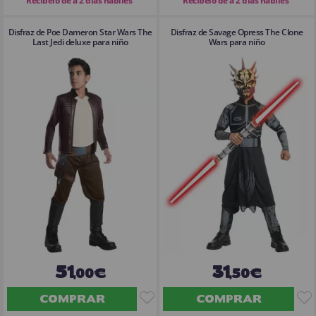
Recíbelo de a 2 días hábiles
Recíbelo de a 2 días hábiles
Disfraz de Poe Dameron Star Wars The
Disfraz de Savage Opress The Clone
Last Jedi deluxe para niño
Wars para niño
51
31
,00€
,50€
COMPRAR
COMPRAR