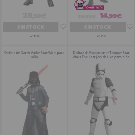
29
14
,50€
,99€
29,99€
SIN STOCK
SIN STOCK
IVA Incl.
IVA Incl.
Disfraz de Darth Vader Star Wars para
Disfraz de Executioner Trooper Star
niño
Wars The Last Jedi deluxe para niño