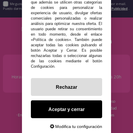
que además se utilicen otras categorías
Me gustaría recibir descuentos exclusivos, novedades y tendencias por e-mail.
de cookies para personalizar la
Puedo darme de baja cuando quiera según lo recogido en la
Política de Publicidad
.
experiencia de usuario, divulgar ofertas
comerciales personalizadas o realizar
análisis para optimizar nuestra oferta. El
usuario puede retirar su consentimiento
en todo momento, desde el enlace
«Política de cookies». También puede
aceptar todas las cookies pulsando el
botón Aceptar y Cerrar. Es posible
rechazarlas todas o seleccionar algunas
de las cookies mediante el botón
¿NECESITAS AYUDA?
Configuración.
915 793 695
Horario de Lunes a Sábados de 10 a 14h y de 17 a 20h
info@disfracestuyyo.com
Rechazar
· Quiénes somos
· Condiciones de uso
· Cómo comprar
· Política de privacidad
Aceptar y cerrar
· Envíos y Devoluciones
· Política de cookies
· Blog
· Aviso Legal
Modifica tu configuración