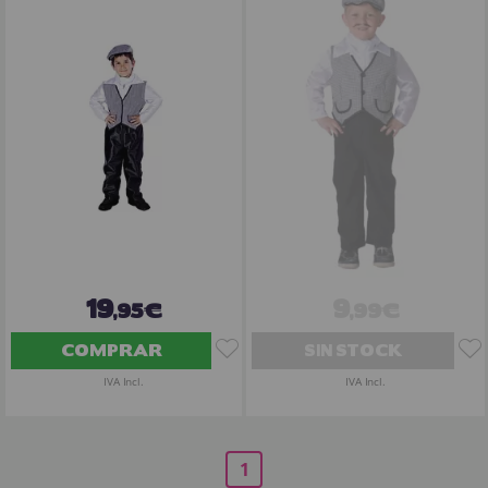
19
9
,95€
,99€
COMPRAR
SIN STOCK
IVA Incl.
IVA Incl.
1