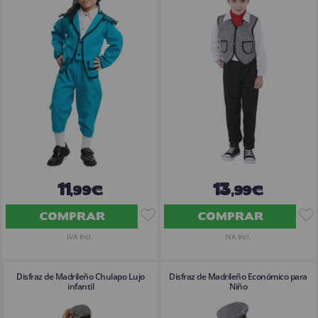
¡Adelante! Te estabamos esperando.
CREAR CUENTA
11
13
,99€
,99€
COMPRAR
COMPRAR
IVA Incl.
IVA Incl.
Disfraz de Madrileño Chulapo Lujo
Disfraz de Madrileño Económico para
infantil
Niño