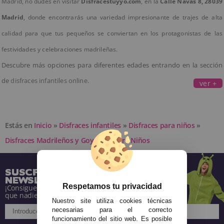
Madrid, no dudes en visitar
Disfracestuyyo.com
, en la
Calle Navas 8, 28039
Madrid
, donde encontrarás una variedad impresionante de trajes de alta
calidad para que tus pequeños se conviertan en los protagonistas de las
festividades y celebraciones madrileñas.
Descubre más opciones para diferentes edades entrando en la sección
de
disfraces infantiles online
.
ver +
Estás en
Inicio
»
Disfraces infantiles
»
Disfraces para niños
»
Disfraces Madrileños y Goyescos para Niños
SUSCRÍBETE A NUESTRA
NEWSLETTER
Respetamos tu privacidad
¡Consigue descuentos y entérate de todo antes
que nadie!
Nuestro site utiliza cookies técnicas
necesarias para el correcto
funcionamiento del sitio web. Es posible