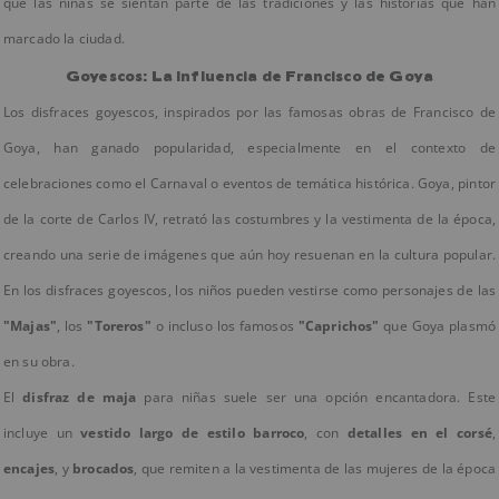
que las niñas se sientan parte de las tradiciones y las historias que han
marcado la ciudad.
Goyescos: La Influencia de Francisco de Goya
Los disfraces goyescos, inspirados por las famosas obras de Francisco de
Goya, han ganado popularidad, especialmente en el contexto de
celebraciones como el Carnaval o eventos de temática histórica. Goya, pintor
de la corte de Carlos IV, retrató las costumbres y la vestimenta de la época,
creando una serie de imágenes que aún hoy resuenan en la cultura popular.
En los disfraces goyescos, los niños pueden vestirse como personajes de las
"Majas"
, los
"Toreros"
o incluso los famosos
"Caprichos"
que Goya plasmó
en su obra.
El
disfraz de maja
para niñas suele ser una opción encantadora. Este
incluye un
vestido largo de estilo barroco
, con
detalles en el corsé
,
encajes
, y
brocados
, que remiten a la vestimenta de las mujeres de la época