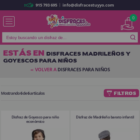
|
915 793 695
info@disfracestuyyo.com
Ya soy cliente
0
ESTÁS EN
DISFRACES MADRILEÑOS Y
GOYESCOS PARA NIÑOS
Recordarme
¿Olvidó su contraseña?
VOLVER A
DISFRACES PARA NIÑOS
<<
ENTRAR
Mostrando
6
de
6
artículos
FILTROS
Es mi primera vez
Soy nuevo
Disfraz de Goyesco para niño
Disfraz de Madrileño barato infantil
Al crear una cuenta en
disfracestuyyo.com
podrás realizar tus
económico
compras rápidamente en nuestra tienda virtual, revisar el estado de tus
pedidos y consultar tus operaciones anteriores.