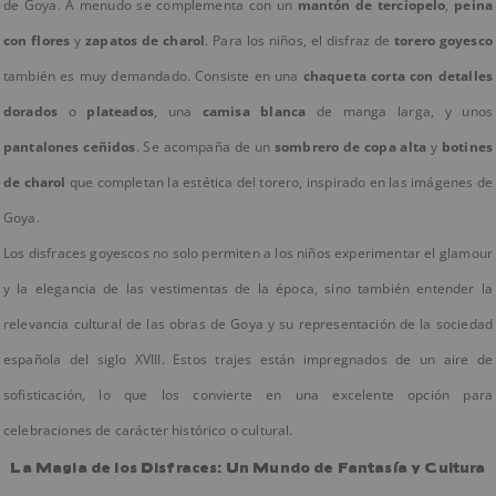
de Goya. A menudo se complementa con un
mantón de terciopelo
,
peina
con flores
y
zapatos de charol
. Para los niños, el disfraz de
torero goyesco
también es muy demandado. Consiste en una
chaqueta corta con detalles
dorados
o
plateados
, una
camisa blanca
de manga larga, y unos
pantalones ceñidos
. Se acompaña de un
sombrero de copa alta
y
botines
de charol
que completan la estética del torero, inspirado en las imágenes de
Goya.
Los disfraces goyescos no solo permiten a los niños experimentar el glamour
y la elegancia de las vestimentas de la época, sino también entender la
relevancia cultural de las obras de Goya y su representación de la sociedad
española del siglo XVIII. Estos trajes están impregnados de un aire de
sofisticación, lo que los convierte en una excelente opción para
celebraciones de carácter histórico o cultural.
La Magia de los Disfraces: Un Mundo de Fantasía y Cultura