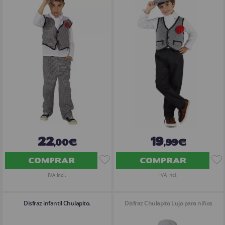
22
19
,00€
,99€
COMPRAR
COMPRAR
IVA Incl.
IVA Incl.
Disfraz infantil Chulapito.
Disfraz Chulapito Lujo para niños