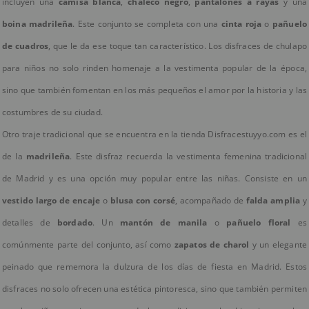
incluyen una
camisa blanca
,
chaleco negro
,
pantalones a rayas
y una
boina madrileña
. Este conjunto se completa con una
cinta roja
o
pañuelo
de cuadros
, que le da ese toque tan característico. Los disfraces de chulapo
para niños no solo rinden homenaje a la vestimenta popular de la época,
sino que también fomentan en los más pequeños el amor por la historia y las
costumbres de su ciudad.
Otro traje tradicional que se encuentra en la tienda Disfracestuyyo.com es el
de la
madrileña
. Este disfraz recuerda la vestimenta femenina tradicional
de Madrid y es una opción muy popular entre las niñas. Consiste en un
vestido largo de encaje
o
blusa con corsé
, acompañado de
falda amplia
y
detalles de
bordado
. Un
mantón de manila
o
pañuelo floral
es
comúnmente parte del conjunto, así como
zapatos de charol
y un elegante
peinado que rememora la dulzura de los días de fiesta en Madrid. Estos
disfraces no solo ofrecen una estética pintoresca, sino que también permiten