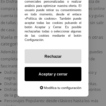
En Disfraces TuyYo apostamos por una experiencia de
comerciales personalizadas o realizar
análisis para optimizar nuestra oferta. El
compra sencilla y segura. Nuestra
tienda disfraces online
usuario puede retirar su consentimiento
en todo momento, desde el enlace
cuenta con descripciones detalladas, fotos reales y guías
«Política de cookies». También puede
de tallas para que encuentres el disfraz perfecto sin salir
aceptar todas las cookies pulsando el
botón Aceptar y Cerrar. Es posible
de casa.
rechazarlas todas o seleccionar algunas
de las cookies mediante el botón
Vuela más allá de la galaxia: inspírate con otras
Configuración.
categorías
Además de los
disfraces de aliens y espaciales
, puedes
Rechazar
completar tu colección con otras temáticas igual de
fascinantes:
Disfraces de Dálmatas
: ternura y estilo en blanco y
Aceptar y cerrar
negro.
Disfraces de Cuentos
: revive tus historias favoritas.
Modifica tu configuración
Disfraces de Cine
: encarna a tus personajes favoritos
de la gran pantalla.
Personajes Populares
: desde clásicos hasta los más