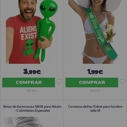
¡Adelante! Te estabamos esperando.
CREAR CUENTA
3
1
,99€
,99€
COMPRAR
COMPRAR
IVA Incl.
IVA Incl.
Botas de Astronauta NASA para Adulto
Camiseta disfraz Robot para hombre
– Cubrebotas Espaciales
talla M