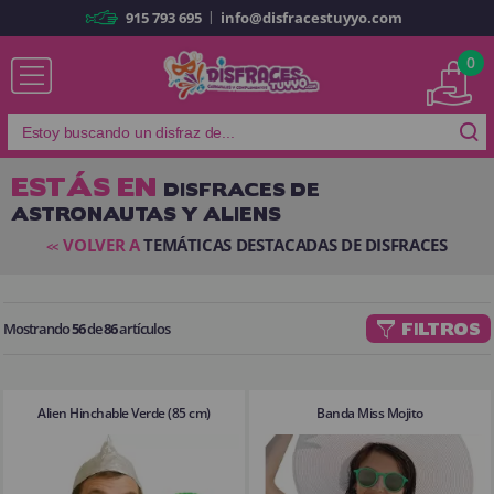
|
915 793 695
info@disfracestuyyo.com
Ya soy cliente
0
ESTÁS EN
DISFRACES DE
ASTRONAUTAS Y ALIENS
Recordarme
¿Olvidó su contraseña?
VOLVER A
TEMÁTICAS DESTACADAS DE DISFRACES
<<
ENTRAR
Mostrando
56
de
86
artículos
FILTROS
Es mi primera vez
Soy nuevo
Alien Hinchable Verde (85 cm)
Banda Miss Mojito
Al crear una cuenta en
disfracestuyyo.com
podrás realizar tus
compras rápidamente en nuestra tienda virtual, revisar el estado de tus
pedidos y consultar tus operaciones anteriores.