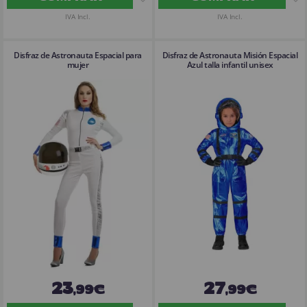
IVA Incl.
IVA Incl.
Disfraz de Astronauta Espacial para
Disfraz de Astronauta Misión Espacial
mujer
Azul talla infantil unisex
23
27
,99€
,99€