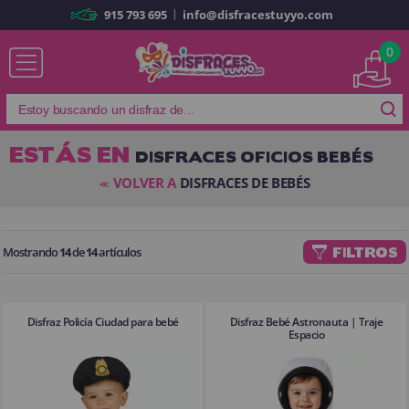
|
915 793 695
info@disfracestuyyo.com
Ya soy cliente
0
ESTÁS EN
DISFRACES OFICIOS BEBÉS
Recordarme
¿Olvidó su contraseña?
VOLVER A
DISFRACES DE BEBÉS
<<
ENTRAR
Mostrando
14
de
14
artículos
FILTROS
Es mi primera vez
Soy nuevo
Disfraz Policía Ciudad para bebé
Disfraz Bebé Astronauta | Traje
Espacio
Al crear una cuenta en
disfracestuyyo.com
podrás realizar tus
compras rápidamente en nuestra tienda virtual, revisar el estado de tus
pedidos y consultar tus operaciones anteriores.