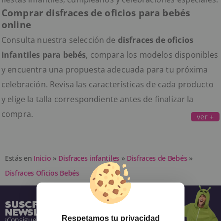
Comprar disfraces de oficios para bebés
online
Consulta nuestra selección de
disfraces de oficios
infantiles para bebés
, compara los modelos disponibles
y encuentra una propuesta adecuada para tu próxima
celebración. Revisa las características de cada producto
y elige la talla correspondiente antes de finalizar la
compra.
ver +
Estás en
Inicio
»
Disfraces infantiles
»
Disfraces de Bebés
»
Disfraces Oficios Bebés
SUSCRÍBETE A NUESTRA
NEWSLETTER
Respetamos tu privacidad
¡Consigue descuentos y entérate de todo antes