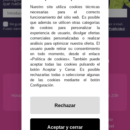
que nadie!
Nuestro site utiliza cookies técnicas
necesarias para el correcto
funcionamiento del sitio web. Es posible
que además se utilicen otras categorías
Me gustaría recibir descuentos exclusivos, novedades y tendencias por e-mail.
de cookies para personalizar la
Puedo darme de baja cuando quiera según lo recogido en la
Política de Publicidad
.
experiencia de usuario, divulgar ofertas
comerciales personalizadas o realizar
análisis para optimizar nuestra oferta. El
usuario puede retirar su consentimiento
en todo momento, desde el enlace
«Política de cookies». También puede
aceptar todas las cookies pulsando el
botón Aceptar y Cerrar. Es posible
rechazarlas todas o seleccionar algunas
de las cookies mediante el botón
¿NECESITAS AYUDA?
Configuración.
915 793 695
Horario de Lunes a Sábados de 10 a 14h y de 17 a 20h
info@disfracestuyyo.com
Rechazar
· Quiénes somos
· Condiciones de uso
· Cómo comprar
· Política de privacidad
Aceptar y cerrar