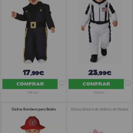
¡Adelante! Te estabamos esperando.
CREAR CUENTA
17
23
,99€
,99€
COMPRAR
COMPRAR
IVA Incl.
IVA Incl.
Disfraz Bombero para Bebés
Disfraz Bebé Indio Atlético de Madrid