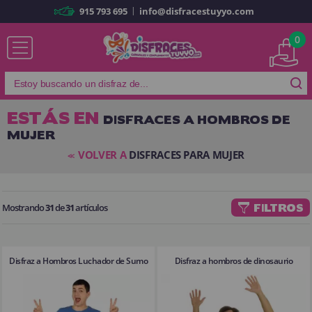
|
915 793 695
info@disfracestuyyo.com
Ya soy cliente
0
ESTÁS EN
DISFRACES A HOMBROS DE
MUJER
Recordarme
¿Olvidó su contraseña?
VOLVER A
DISFRACES PARA MUJER
<<
ENTRAR
Mostrando
31
de
31
artículos
FILTROS
Es mi primera vez
Soy nuevo
Disfraz a Hombros Luchador de Sumo
Disfraz a hombros de dinosaurio
Al crear una cuenta en
disfracestuyyo.com
podrás realizar tus
compras rápidamente en nuestra tienda virtual, revisar el estado de tus
pedidos y consultar tus operaciones anteriores.