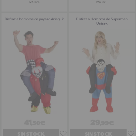
IVA Incl.
IVA Incl.
Disfraz a hombros de payaso Arlequín
Disfraz a Hombros de Superman
Unisex
41
29
,50€
,99€
SIN STOCK
SIN STOCK