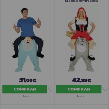
talla única Hombre adulto
51
42
,00€
,99€
COMPRAR
COMPRAR
IVA Incl.
IVA Incl.