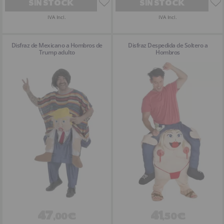
SIN STOCK
SIN STOCK
IVA Incl.
IVA Incl.
Disfraz de Mexicano a Hombros de
Disfraz Despedida de Soltero a
Trump adulto
Hombros
47
41
,00€
,50€