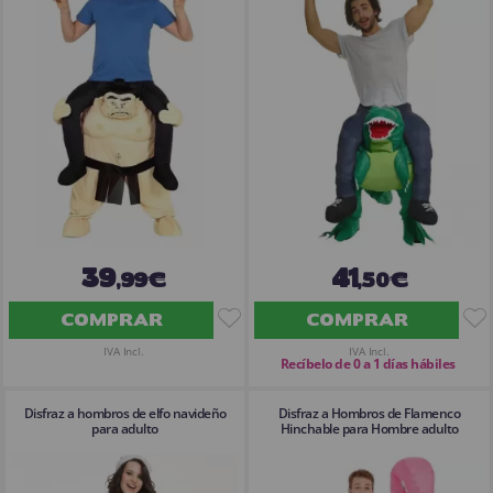
¡Adelante! Te estabamos esperando.
CREAR CUENTA
39
41
,99€
,50€
COMPRAR
COMPRAR
IVA Incl.
IVA Incl.
Recíbelo de 0 a 1 días hábiles
Disfraz a hombros de elfo navideño
Disfraz a Hombros de Flamenco
para adulto
Hinchable para Hombre adulto