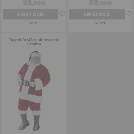
23
39
,99€
,99€
SIN STOCK
SIN STOCK
IVA Incl.
IVA Incl.
Traje de Papá Noel de terciopelo
ultrafino