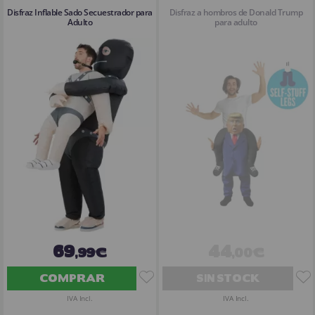
Disfraz Inflable Sado Secuestrador para
Disfraz a hombros de Donald Trump
Adulto
para adulto
69
44
,99€
,00€
COMPRAR
SIN STOCK
IVA Incl.
IVA Incl.