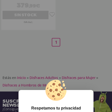
379
,99€
SIN STOCK
IVA Incl.
1
Estás en
Inicio
»
Disfraces Adultos
»
Disfraces para Mujer
»
Disfraces a Hombros de Mujer
SUSCRÍBETE A NUESTRA
NEWSLETTER
Respetamos tu privacidad
¡Consigue descuentos y entérate de todo antes