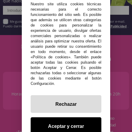
que nadie!
Nuestro site utiliza cookies técnicas
necesarias para el correcto
funcionamiento del sitio web. Es posible
que además se utilicen otras categorías
Me gustaría recibir descuentos exclusivos, novedades y tendencias por e-mail.
de cookies para personalizar la
Puedo darme de baja cuando quiera según lo recogido en la
Política de Publicidad
.
experiencia de usuario, divulgar ofertas
comerciales personalizadas o realizar
análisis para optimizar nuestra oferta. El
usuario puede retirar su consentimiento
en todo momento, desde el enlace
«Política de cookies». También puede
aceptar todas las cookies pulsando el
botón Aceptar y Cerrar. Es posible
rechazarlas todas o seleccionar algunas
de las cookies mediante el botón
¿NECESITAS AYUDA?
Configuración.
915 793 695
Horario de Lunes a Sábados de 10 a 14h y de 17 a 20h
info@disfracestuyyo.com
Rechazar
· Quiénes somos
· Condiciones de uso
· Cómo comprar
· Política de privacidad
Aceptar y cerrar
· Envíos y Devoluciones
· Política de cookies