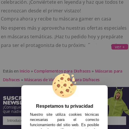
celebración. ¡Conviértete en leyenda y haz que todos te
reconozcan desde el primer vistazo!
Compra ahora y recibe tu máscara gamer en casa
No esperes más y aprovecha nuestras ofertas especiales
en máscaras temáticas. ¡Haz tu pedido hoy y prepárate
para ser el protagonista de tu próxima fiesta gamer!
ver +
Estás en
Inicio
»
Complementos para Disfraces
»
Máscaras para
Disfraces
»
Máscaras de Videojuegos para Disfraces
SUSCRÍBETE A NUESTRA
NEWSLETTER
Respetamos tu privacidad
¡Consigue descuentos y entérate de todo antes
que nadie!
Nuestro site utiliza cookies técnicas
necesarias para el correcto
funcionamiento del sitio web. Es posible