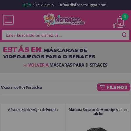
|
915 793 695
info@disfracestuyyo.com
Ya soy cliente
0
ESTÁS EN
MÁSCARAS DE
VIDEOJUEGOS PARA DISFRACES
Recordarme
¿Olvidó su contraseña?
VOLVER A
MÁSCARAS PARA DISFRACES
<<
ENTRAR
Mostrando
8
de
8
artículos
FILTROS
Es mi primera vez
Soy nuevo
Máscara Black Knight de Fortnite
Mascara Soldado del Apocalipsis Latex
Al crear una cuenta en
disfracestuyyo.com
podrás realizar tus
adulto
compras rápidamente en nuestra tienda virtual, revisar el estado de tus
pedidos y consultar tus operaciones anteriores.