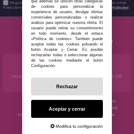
que además se utilicen otras categorías
Me gustaría recibir descuentos exclusivos, novedades y tendencias por e-mail.
de cookies para personalizar la
Puedo darme de baja cuando quiera según lo recogido en la
Política de Publicidad
.
experiencia de usuario, divulgar ofertas
comerciales personalizadas o realizar
análisis para optimizar nuestra oferta. El
usuario puede retirar su consentimiento
en todo momento, desde el enlace
«Política de cookies». También puede
aceptar todas las cookies pulsando el
botón Aceptar y Cerrar. Es posible
rechazarlas todas o seleccionar algunas
de las cookies mediante el botón
¿NECESITAS AYUDA?
Configuración.
915 793 695
Horario de Lunes a Sábados de 10 a 14h y de 17 a 20h
info@disfracestuyyo.com
Rechazar
· Quiénes somos
· Condiciones de uso
· Cómo comprar
· Política de privacidad
Aceptar y cerrar
· Envíos y Devoluciones
· Política de cookies
· Blog
· Aviso Legal
Modifica tu configuración