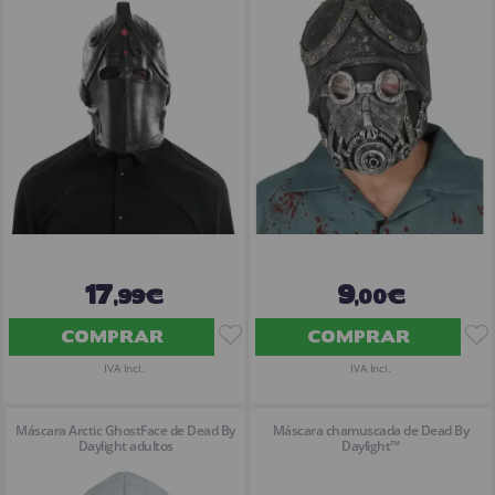
¡Adelante! Te estabamos esperando.
CREAR CUENTA
17
9
,99€
,00€
COMPRAR
COMPRAR
IVA Incl.
IVA Incl.
Máscara Arctic GhostFace de Dead By
Máscara chamuscada de Dead By
Daylight adultos
Daylight™