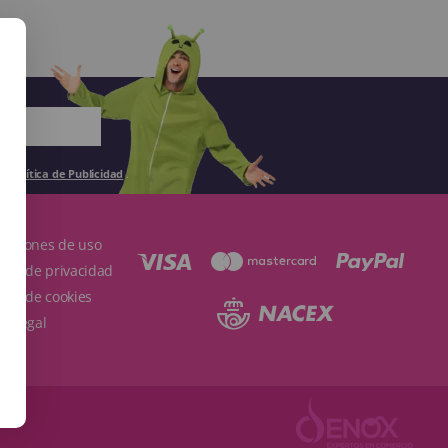
la
Política de Publicidad
.
ndiciones de uso
ítica de privacidad
ítica de cookies
so Legal