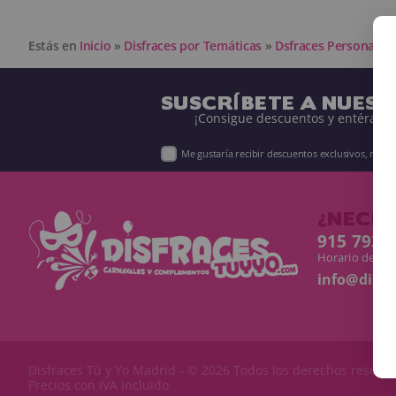
Estás en
Inicio
»
Disfraces por Temáticas
»
Dsfraces Personajes
SUSCRÍBETE A NUES
¡Consigue descuentos y entérate 
Me gustaría recibir descuentos exclusivos, nov
¿NECES
915 793 
Horario de Lun
info@disf
Disfraces Tú y Yo
Madrid - © 2026 Todos los derechos reserv
Precios con IVA incluido