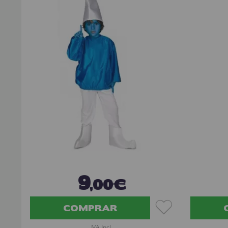
9
,00€
COMPRAR
IVA Incl.