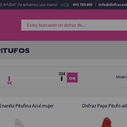
|
S AYUDA? ¡Te echamos una mano!
915 793 695
info@disfraces
Es mi primera vez
Soy nue
Al crear una cuen
rápidamente en nuestra 
tus operaciones anterio
PITUFOS
¡Adelante! Te estabamo
32€
Mostr
CREAR CUE
9€
Enaníta Pitufina Azul mujer
Disfraz Papa Pitufo ad