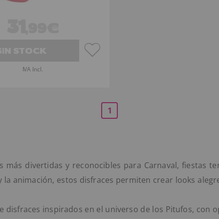
31
,99€
SIN STOCK
IVA Incl.
1
 más divertidas y reconocibles para Carnaval, fiestas te
y la animación, estos disfraces permiten crear looks alegr
 disfraces inspirados en el universo de los Pitufos, con op