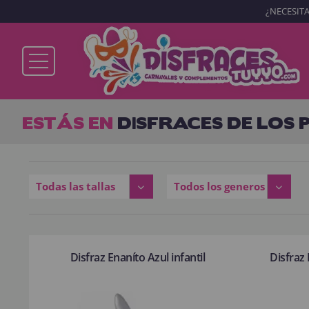
¿NECESITA
Ya soy cliente
ESTÁS EN
DISFRACES DE LOS 
Recordarme
¿Olvidó su contraseña?
Todas las tallas
Todos los generos
ENTRAR
Disfraz Enaníto Azul infantil
Disfraz 