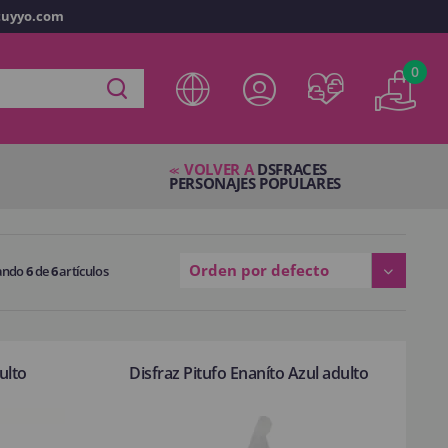
tuyyo.com
vo
0
ta en
disfracestuyyo.com
podrás realizar tus compras
tienda virtual, revisar el estado de tus pedidos y consultar
VOLVER A
DSFRACES
res.
<<
PERSONAJES POPULARES
s esperando.
Orden por defecto
ando
6
de
6
artículos
NTA
ulto
Disfraz Pitufo Enaníto Azul adulto