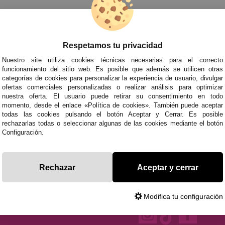
 Populares
»
Disfraces de los Pitufos
Respetamos tu privacidad
TRA NEWSLETTER
Nuestro site utiliza cookies técnicas necesarias para el correcto
de todo antes que nadie!
funcionamiento del sitio web. Es posible que además se utilicen otras
categorías de cookies para personalizar la experiencia de usuario, divulgar
edades y tendencias por e-mail. Puedo darme de baja cuando quiera según lo recogido en 
ofertas comerciales personalizadas o realizar análisis para optimizar
nuestra oferta. El usuario puede retirar su consentimiento en todo
momento, desde el enlace «Política de cookies». También puede aceptar
todas las cookies pulsando el botón Aceptar y Cerrar. Es posible
ITAS AYUDA?
· Quiénes somos
· Co
rechazarlas todas o seleccionar algunas de las cookies mediante el botón
Configuración.
695
· Cómo comprar
· Pol
es a Sábados de 10 a 14h y de 17 a 20h
· Envíos y Devoluciones
· Pol
racestuyyo.com
· Blog
· Avi
Rechazar
Aceptar y cerrar
Modifica tu configuración
ados