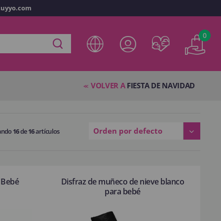
tuyyo.com
vo
0
ta en
disfracestuyyo.com
podrás realizar tus compras
tienda virtual, revisar el estado de tus pedidos y consultar
res.
VOLVER A
FIESTA DE NAVIDAD
<<
s esperando.
Orden por defecto
ando
16
de
16
artículos
NTA
a Bebé
Disfraz de muñeco de nieve blanco
para bebé