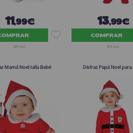
11
13
,99€
,99€
COMPRAR
COMPRAR
IVA Incl.
IVA Incl.
az Mamá Noel talla Bebé
Disfraz Papá Noel para