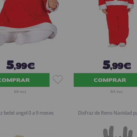
5
5
,99€
,99€
COMPRAR
COMPRAR
IVA Incl.
IVA Incl.
az bebé angel 0 a 9 meses
Disfraz de Reno Navidad p