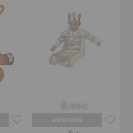
9
,99€
SIN STOCK
IVA Incl.