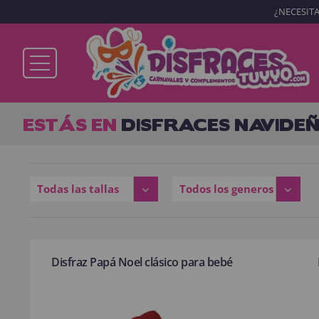
¿NECESITA
Ya soy cliente
ESTÁS EN
DISFRACES NAVIDEÑ
Recordarme
¿Olvidó su contraseña?
Todas las tallas
Todos los generos
ENTRAR
Disfraz Papá Noel clásico para bebé