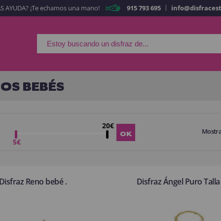
|
S AYUDA? ¡Te echamos una mano!
915 793 695
info@disfraces
Es mi primera vez
Soy nue
Al crear una cuen
rápidamente en nuestra 
OS BEBÉS
tus operaciones anterio
¡Adelante! Te estabamo
20€
Mostr
CREAR CUE
5€
Disfraz Reno bebé .
Disfraz Ángel Puro Tall