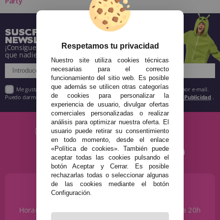
Party
SUSCRÍBETE A NUESTRA
NEWSLETTER
Respetamos tu privacidad
¡Consigue descuentos y entérate de todo antes
que nadie!
Nuestro site utiliza cookies técnicas
necesarias para el correcto
funcionamiento del sitio web. Es posible
que además se utilicen otras categorías
Me gustaría recibir descuentos exclusivos, novedades y tendencias por e-mail.
de cookies para personalizar la
Puedo darme de baja cuando quiera según lo recogido en la
Política de Publicidad
.
experiencia de usuario, divulgar ofertas
comerciales personalizadas o realizar
análisis para optimizar nuestra oferta. El
usuario puede retirar su consentimiento
en todo momento, desde el enlace
«Política de cookies». También puede
aceptar todas las cookies pulsando el
botón Aceptar y Cerrar. Es posible
rechazarlas todas o seleccionar algunas
de las cookies mediante el botón
¿NECESITAS AYUDA?
Configuración.
915 793 695
Horario de Lunes a Sábados de 10 a 14h y de 17 a 20h