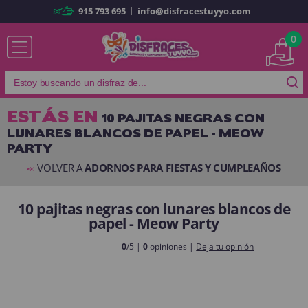
|
915 793 695
info@disfracestuyyo.com
Ya soy cliente
0
ESTÁS EN
10 PAJITAS NEGRAS CON
LUNARES BLANCOS DE PAPEL - MEOW
Recordarme
¿Olvidó su contraseña?
PARTY
ENTRAR
VOLVER A
ADORNOS PARA FIESTAS Y CUMPLEAÑOS
<<
10 pajitas negras con lunares blancos de
Es mi primera vez
papel - Meow Party
Soy nuevo
0
/5 |
0
opiniones |
Deja tu opinión
Al crear una cuenta en
disfracestuyyo.com
podrás realizar tus
compras rápidamente en nuestra tienda virtual, revisar el estado de tus
pedidos y consultar tus operaciones anteriores.