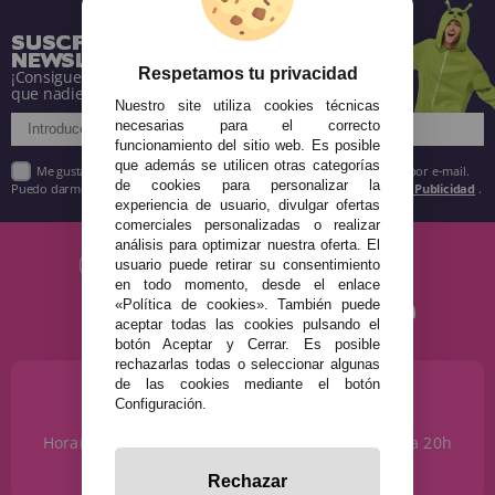
SUSCRÍBETE A NUESTRA
NEWSLETTER
Respetamos tu privacidad
¡Consigue descuentos y entérate de todo antes
que nadie!
Nuestro site utiliza cookies técnicas
necesarias para el correcto
funcionamiento del sitio web. Es posible
que además se utilicen otras categorías
Me gustaría recibir descuentos exclusivos, novedades y tendencias por e-mail.
de cookies para personalizar la
Puedo darme de baja cuando quiera según lo recogido en la
Política de Publicidad
.
experiencia de usuario, divulgar ofertas
comerciales personalizadas o realizar
análisis para optimizar nuestra oferta. El
usuario puede retirar su consentimiento
en todo momento, desde el enlace
«Política de cookies». También puede
aceptar todas las cookies pulsando el
botón Aceptar y Cerrar. Es posible
rechazarlas todas o seleccionar algunas
de las cookies mediante el botón
¿NECESITAS AYUDA?
Configuración.
915 793 695
Horario de Lunes a Sábados de 10 a 14h y de 17 a 20h
info@disfracestuyyo.com
Rechazar