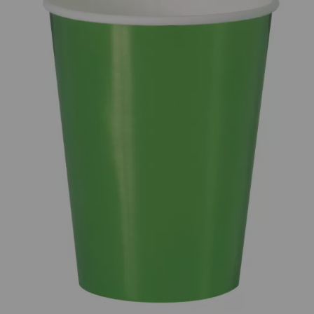
¡Adelante! Te estabamos esperando.
CREAR CUENTA