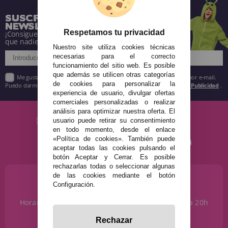
SUSCRÍBETE A NUESTRA
NEWSLETTER
Respetamos tu privacidad
¡Consigue descuentos y entérate de todo antes
que nadie!
Nuestro site utiliza cookies técnicas
necesarias para el correcto
funcionamiento del sitio web. Es posible
que además se utilicen otras categorías
Me gustaría recibir descuentos exclusivos, novedades y tendencias por e-mail.
de cookies para personalizar la
Puedo darme de baja cuando quiera según lo recogido en la
Política de Publicidad
.
experiencia de usuario, divulgar ofertas
comerciales personalizadas o realizar
análisis para optimizar nuestra oferta. El
usuario puede retirar su consentimiento
en todo momento, desde el enlace
«Política de cookies». También puede
aceptar todas las cookies pulsando el
botón Aceptar y Cerrar. Es posible
rechazarlas todas o seleccionar algunas
de las cookies mediante el botón
¿NECESITAS AYUDA?
Configuración.
915 793 695
Horario de Lunes a Sábados de 10 a 14h y de 17 a 20h
info@disfracestuyyo.com
Rechazar