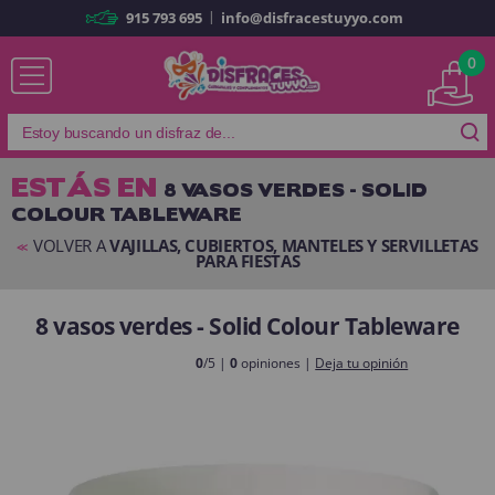
|
915 793 695
info@disfracestuyyo.com
Ya soy cliente
0
ESTÁS EN
8 VASOS VERDES - SOLID
COLOUR TABLEWARE
Recordarme
¿Olvidó su contraseña?
VOLVER A
VAJILLAS, CUBIERTOS, MANTELES Y SERVILLETAS
<<
PARA FIESTAS
ENTRAR
8 vasos verdes - Solid Colour Tableware
Es mi primera vez
0
/5 |
0
opiniones |
Deja tu opinión
Soy nuevo
Al crear una cuenta en
disfracestuyyo.com
podrás realizar tus
compras rápidamente en nuestra tienda virtual, revisar el estado de tus
pedidos y consultar tus operaciones anteriores.