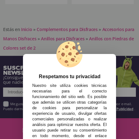
Estás en
Inicio
»
Complementos para Disfraces
»
Accesorios para
Manos Disfraces
»
Anillos para Disfraces
»
Anillos con Piedras de
Colores set de 2
SUSCRÍBETE A NUESTRA
NEWSLETTER
Respetamos tu privacidad
¡Consigue descuentos y entérate de todo antes
que nadie!
Nuestro site utiliza cookies técnicas
necesarias para el correcto
funcionamiento del sitio web. Es posible
que además se utilicen otras categorías
Me gustaría recibir descuentos exclusivos, novedades y tendencias por e-mail.
de cookies para personalizar la
Puedo darme de baja cuando quiera según lo recogido en la
Política de Publicidad
.
experiencia de usuario, divulgar ofertas
comerciales personalizadas o realizar
análisis para optimizar nuestra oferta. El
usuario puede retirar su consentimiento
en todo momento, desde el enlace