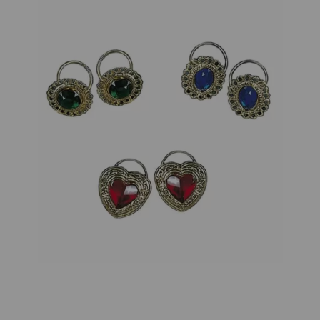
¡Adelante! Te estabamos esperando.
CREAR CUENTA