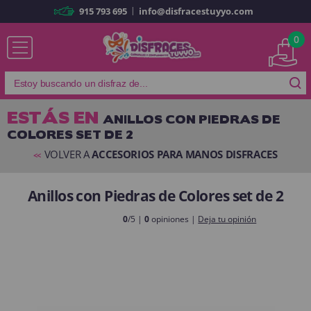
|
915 793 695
info@disfracestuyyo.com
Ya soy cliente
0
ESTÁS EN
ANILLOS CON PIEDRAS DE
COLORES SET DE 2
Recordarme
¿Olvidó su contraseña?
VOLVER A
ACCESORIOS PARA MANOS DISFRACES
<<
ENTRAR
Anillos con Piedras de Colores set de 2
Es mi primera vez
0
/5 |
0
opiniones |
Deja tu opinión
Soy nuevo
Al crear una cuenta en
disfracestuyyo.com
podrás realizar tus
compras rápidamente en nuestra tienda virtual, revisar el estado de tus
pedidos y consultar tus operaciones anteriores.