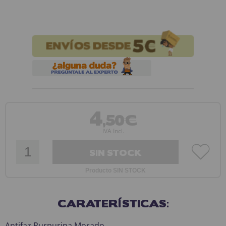
4
,50€
IVA Incl.
SIN STOCK
Producto SIN STOCK
CARATERÍSTICAS:
Antifaz Purpurina Morado