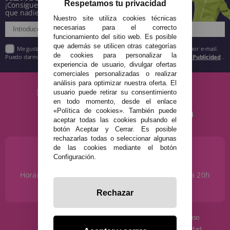
Respetamos tu privacidad
¡Consigue descuentos y entérate de todo antes
que nadie!
Nuestro site utiliza cookies técnicas
necesarias para el correcto
funcionamiento del sitio web. Es posible
que además se utilicen otras categorías
Me gustaría recibir descuentos exclusivos, novedades y tendencias por e-mail.
de cookies para personalizar la
Puedo darme de baja cuando quiera según lo recogido en la
Política de Publicidad
.
experiencia de usuario, divulgar ofertas
comerciales personalizadas o realizar
análisis para optimizar nuestra oferta. El
usuario puede retirar su consentimiento
en todo momento, desde el enlace
«Política de cookies». También puede
aceptar todas las cookies pulsando el
botón Aceptar y Cerrar. Es posible
rechazarlas todas o seleccionar algunas
de las cookies mediante el botón
¿NECESITAS AYUDA?
Configuración.
915 793 695
Horario de Lunes a Sábados de 10 a 14h y de 17 a 20h
info@disfracestuyyo.com
Rechazar
· Quiénes somos
· Condiciones de uso
· Cómo comprar
· Política de privacidad