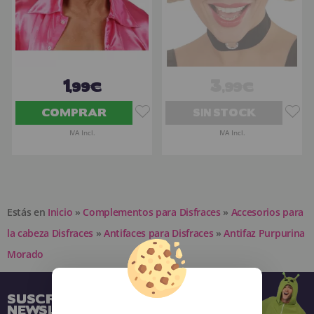
1
3
,99€
,99€
COMPRAR
SIN STOCK
IVA Incl.
IVA Incl.
Estás en
Inicio
»
Complementos para Disfraces
»
Accesorios para
la cabeza Disfraces
»
Antifaces para Disfraces
»
Antifaz Purpurina
Morado
SUSCRÍBETE A NUESTRA
NEWSLETTER