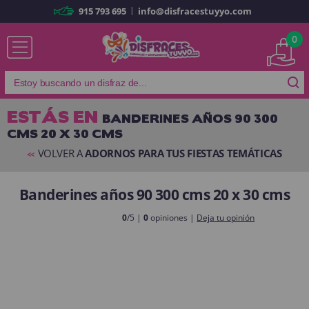
|
915 793 695
info@disfracestuyyo.com
Ya soy cliente
0
ESTÁS EN
BANDERINES AÑOS 90 300
CMS 20 X 30 CMS
Recordarme
¿Olvidó su contraseña?
VOLVER A
ADORNOS PARA TUS FIESTAS TEMÁTICAS
<<
ENTRAR
Banderines años 90 300 cms 20 x 30 cms
Es mi primera vez
0
/5 |
0
opiniones |
Deja tu opinión
Soy nuevo
Al crear una cuenta en
disfracestuyyo.com
podrás realizar tus
compras rápidamente en nuestra tienda virtual, revisar el estado de tus
pedidos y consultar tus operaciones anteriores.