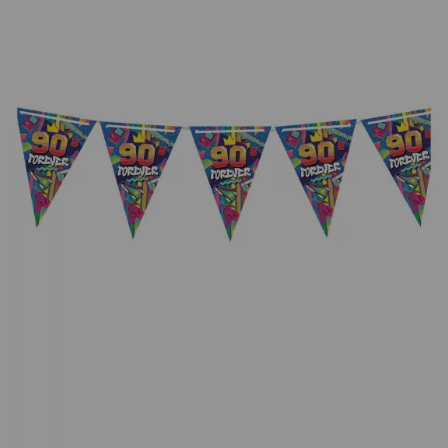
¡Adelante! Te estabamos esperando.
CREAR CUENTA