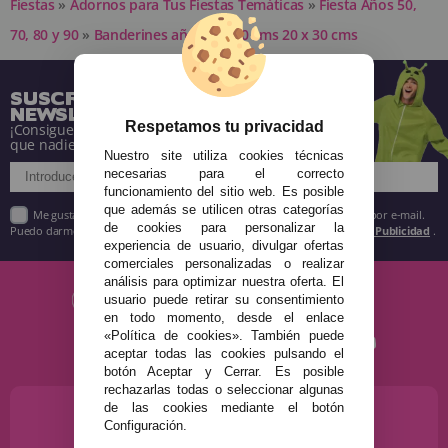
Fiestas
»
Adornos para Tus Fiestas Temáticas
»
Fiesta Años 50,
70, 80 y 90
»
Banderines años 90 300 cms 20 x 30 cms
SUSCRÍBETE A NUESTRA
NEWSLETTER
Respetamos tu privacidad
¡Consigue descuentos y entérate de todo antes
que nadie!
Nuestro site utiliza cookies técnicas
necesarias para el correcto
funcionamiento del sitio web. Es posible
que además se utilicen otras categorías
Me gustaría recibir descuentos exclusivos, novedades y tendencias por e-mail.
de cookies para personalizar la
Puedo darme de baja cuando quiera según lo recogido en la
Política de Publicidad
.
experiencia de usuario, divulgar ofertas
comerciales personalizadas o realizar
análisis para optimizar nuestra oferta. El
usuario puede retirar su consentimiento
en todo momento, desde el enlace
«Política de cookies». También puede
aceptar todas las cookies pulsando el
botón Aceptar y Cerrar. Es posible
rechazarlas todas o seleccionar algunas
de las cookies mediante el botón
¿NECESITAS AYUDA?
Configuración.
915 793 695