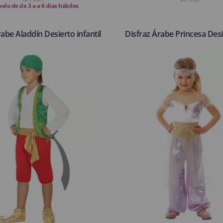
elo de de 3 a a 6 días hábiles
rabe Aladdín Desierto infantil
Disfraz Árabe Princesa Desi