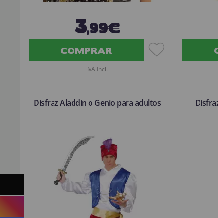
3
,99€
COMPRAR
IVA Incl.
Disfraz Aladdin o Genio para adultos
Disfra