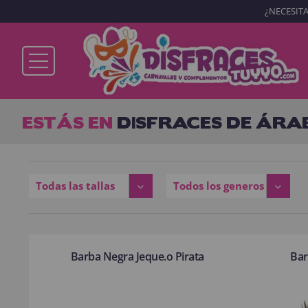
¿NECESITA
Ya soy cliente
ESTÁS EN
DISFRACES DE ÁRA
Recordarme
¿Olvidó su contraseña?
Todas las tallas
Todos los generos
ENTRAR
Barba Negra Jeque.o Pirata
Bar