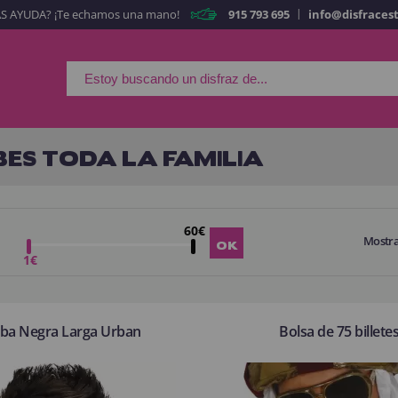
|
S AYUDA? ¡Te echamos una mano!
915 793 695
info@disfraces
Es mi primera vez
Soy nue
Al crear una cuen
rápidamente en nuestra 
tus operaciones anterio
BES TODA LA FAMILIA
¡Adelante! Te estabamo
60€
Mostr
CREAR CUE
1€
ba Negra Larga Urban
Bolsa de 75 billete