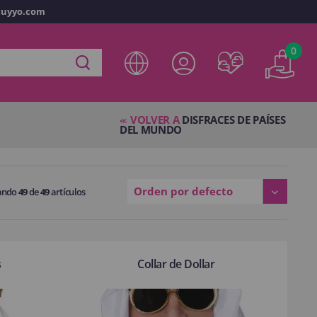
tuyyo.com
vo
0
ta en
disfracestuyyo.com
podrás realizar tus compras
tienda virtual, revisar el estado de tus pedidos y consultar
VOLVER A
DISFRACES DE PAÍSES
res.
<<
DEL MUNDO
s esperando.
Orden por defecto
ando
49
de
49
artículos
NTA
s
Collar de Dollar