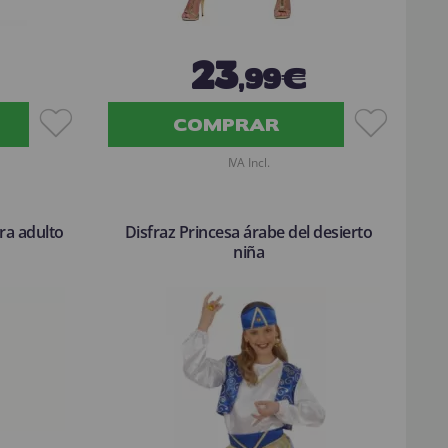
23
,99€
COMPRAR
IVA Incl.
ara adulto
Disfraz Princesa árabe del desierto
niña