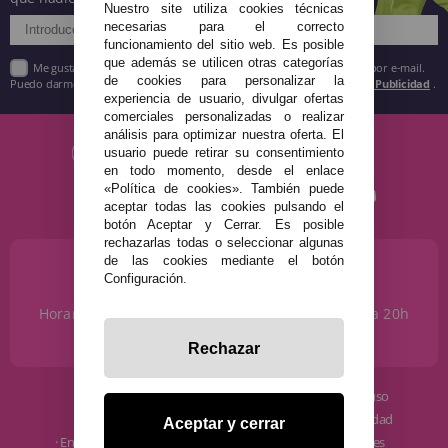
Nuestro site utiliza cookies técnicas
necesarias para el correcto
funcionamiento del sitio web. Es posible
que además se utilicen otras categorías
Me gustaría recibir descuentos exclusivos, novedades y tendencias por e-mail.
de cookies para personalizar la
Puedo darme de baja cuando quiera según lo recogido en la
Política de Publicidad
.
experiencia de usuario, divulgar ofertas
comerciales personalizadas o realizar
análisis para optimizar nuestra oferta. El
usuario puede retirar su consentimiento
en todo momento, desde el enlace
«Política de cookies». También puede
aceptar todas las cookies pulsando el
botón Aceptar y Cerrar. Es posible
rechazarlas todas o seleccionar algunas
de las cookies mediante el botón
¿NECESITAS AYUDA?
Configuración.
915 793 695
Horario de Lunes a Sábados de 10 a 14h y de 17 a 20h
info@disfracestuyyo.com
Rechazar
· Quiénes somos
· Condiciones de uso
· Cómo comprar
· Política de privacidad
Aceptar y cerrar
· Envíos y Devoluciones
· Política de cookies