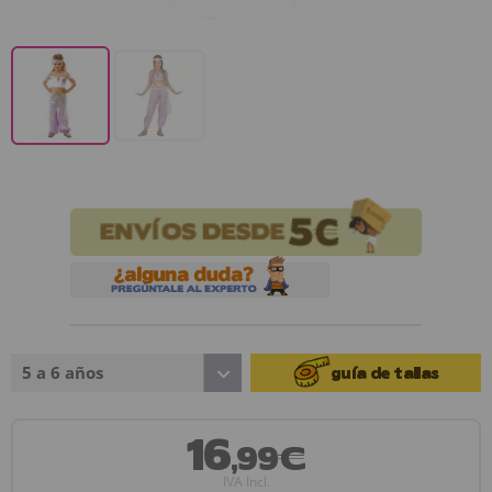
5 a 6 años
guía de tallas
16
,99€
IVA Incl.