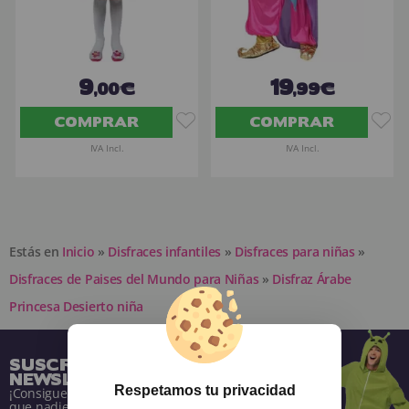
9
19
,00€
,99€
COMPRAR
COMPRAR
IVA Incl.
IVA Incl.
Estás en
Inicio
»
Disfraces infantiles
»
Disfraces para niñas
»
Disfraces de Paises del Mundo para Niñas
»
Disfraz Árabe
Princesa Desierto niña
SUSCRÍBETE A NUESTRA
NEWSLETTER
Respetamos tu privacidad
¡Consigue descuentos y entérate de todo antes
que nadie!