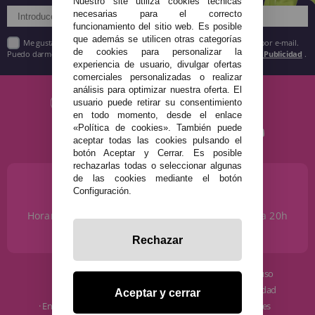
Nuestro site utiliza cookies técnicas
necesarias para el correcto
funcionamiento del sitio web. Es posible
que además se utilicen otras categorías
Me gustaría recibir descuentos exclusivos, novedades y tendencias por e-mail.
de cookies para personalizar la
Puedo darme de baja cuando quiera según lo recogido en la
Política de Publicidad
.
experiencia de usuario, divulgar ofertas
comerciales personalizadas o realizar
análisis para optimizar nuestra oferta. El
usuario puede retirar su consentimiento
en todo momento, desde el enlace
«Política de cookies». También puede
aceptar todas las cookies pulsando el
botón Aceptar y Cerrar. Es posible
rechazarlas todas o seleccionar algunas
de las cookies mediante el botón
¿NECESITAS AYUDA?
Configuración.
915 793 695
Horario de Lunes a Sábados de 10 a 14h y de 17 a 20h
info@disfracestuyyo.com
Rechazar
· Quiénes somos
· Condiciones de uso
· Cómo comprar
· Política de privacidad
Aceptar y cerrar
· Envíos y Devoluciones
· Política de cookies