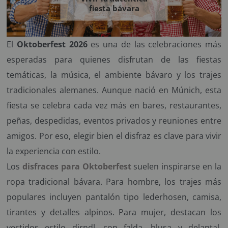
¡Adelante! Te estabamos esperando.
fiesta bávara
CREAR CUENTA
El
Oktoberfest 2026
es una de las celebraciones más
esperadas para quienes disfrutan de las fiestas
temáticas, la música, el ambiente bávaro y los trajes
tradicionales alemanes. Aunque nació en Múnich, esta
fiesta se celebra cada vez más en bares, restaurantes,
peñas, despedidas, eventos privados y reuniones entre
amigos. Por eso, elegir bien el disfraz es clave para vivir
la experiencia con estilo.
Los
disfraces para Oktoberfest
suelen inspirarse en la
ropa tradicional bávara. Para hombre, los trajes más
populares incluyen pantalón tipo lederhosen, camisa,
tirantes y detalles alpinos. Para mujer, destacan los
vestidos estilo dirndl, con falda, blusa y delantal,