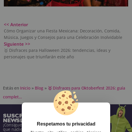
<< Anterior
Cómo Organizar una Fiesta Mexicana: Decoración, Comida,
Música, Juegos y Consejos para una Celebración Inolvidable
Siguiente >>
🥇 Disfraces para Halloween 2026: tendencias, ideas y
personajes que triunfarán este año
Estás en
Inicio
»
Blog
»
🥇 Disfraces para Oktoberfest 2026: guía
complet...
SUSCRÍBETE A NUESTRA
NEWSLETTER
Respetamos tu privacidad
¡Consigue descuentos y entérate de todo antes
que nadie!