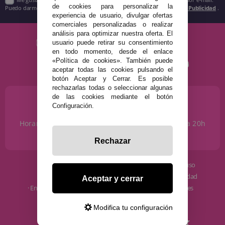
de cookies para personalizar la
Puedo darme de baja cuando quiera según lo recogido en la
Política de Publicidad
.
experiencia de usuario, divulgar ofertas
comerciales personalizadas o realizar
análisis para optimizar nuestra oferta. El
usuario puede retirar su consentimiento
en todo momento, desde el enlace
«Política de cookies». También puede
aceptar todas las cookies pulsando el
botón Aceptar y Cerrar. Es posible
rechazarlas todas o seleccionar algunas
de las cookies mediante el botón
¿NECESITAS AYUDA?
Configuración.
915 793 695
Horario de Lunes a Sábados de 10 a 14h y de 17 a 20h
info@disfracestuyyo.com
Rechazar
· Quiénes somos
· Condiciones de uso
· Cómo comprar
· Política de privacidad
Aceptar y cerrar
· Envíos y Devoluciones
· Política de cookies
· Blog
· Aviso Legal
Modifica tu configuración