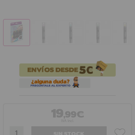
19
,99€
IVA Incl.
SIN STOCK