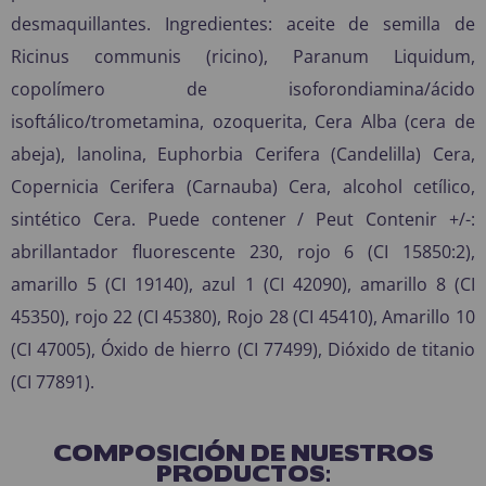
desmaquillantes. Ingredientes: aceite de semilla de
Ricinus communis (ricino), Paranum Liquidum,
copolímero de isoforondiamina/ácido
isoftálico/trometamina, ozoquerita, Cera Alba (cera de
abeja), lanolina, Euphorbia Cerifera (Candelilla) Cera,
Copernicia Cerifera (Carnauba) Cera, alcohol cetílico,
sintético Cera. Puede contener / Peut Contenir +/-:
abrillantador fluorescente 230, rojo 6 (CI 15850:2),
amarillo 5 (CI 19140), azul 1 (CI 42090), amarillo 8 (CI
45350), rojo 22 (CI 45380), Rojo 28 (CI 45410), Amarillo 10
(CI 47005), Óxido de hierro (CI 77499), Dióxido de titanio
(CI 77891).
COMPOSICIÓN DE NUESTROS
PRODUCTOS: