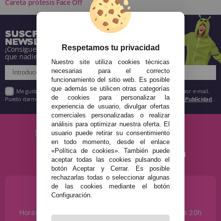
Careta prótesis Face Off
SUSCRÍBETE A NUESTRA
NEWSLETTER
Respetamos tu privacidad
¡Consigue descuentos y entérate de todo antes
que nadie!
Nuestro site utiliza cookies técnicas
necesarias para el correcto
funcionamiento del sitio web. Es posible
que además se utilicen otras categorías
Me gustaría recibir descuentos exclusivos, novedades y tendencias por e-mail.
de cookies para personalizar la
Puedo darme de baja cuando quiera según lo recogido en la
Política de Publicidad
.
experiencia de usuario, divulgar ofertas
comerciales personalizadas o realizar
análisis para optimizar nuestra oferta. El
usuario puede retirar su consentimiento
en todo momento, desde el enlace
«Política de cookies». También puede
aceptar todas las cookies pulsando el
botón Aceptar y Cerrar. Es posible
rechazarlas todas o seleccionar algunas
de las cookies mediante el botón
¿NECESITAS AYUDA?
Configuración.
915 793 695
Horario de Lunes a Sábados de 10 a 14h y de 17 a 20h