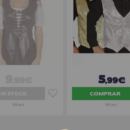
9
5
,99€
,99€
SIN STOCK
COMPRAR
IVA Incl.
IVA Incl.