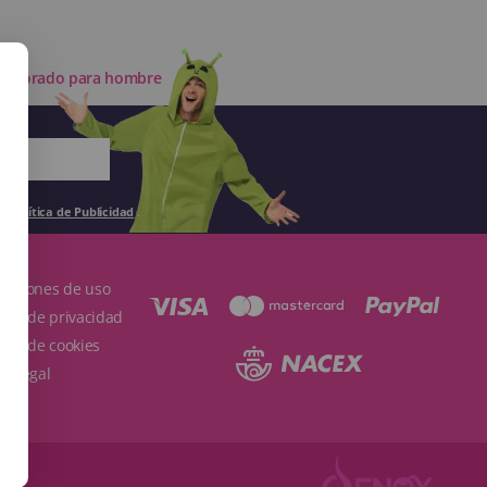
las dorado para hombre
la
Política de Publicidad
.
ndiciones de uso
ítica de privacidad
ítica de cookies
so Legal