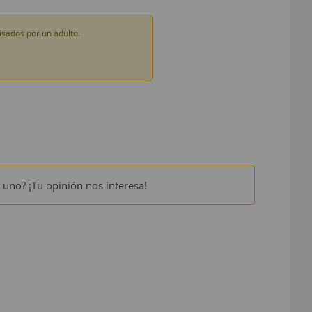
sados por un adulto.
 uno? ¡Tu opinión nos interesa!