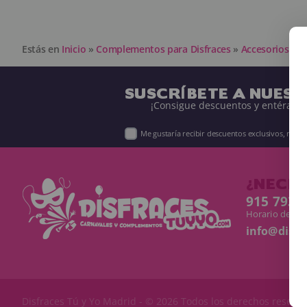
Estás en
Inicio
»
Complementos para Disfraces
»
Accesorios Tex
SUSCRÍBETE A NUES
¡Consigue descuentos y entérate 
Me gustaría recibir descuentos exclusivos, nov
¿NECES
915 793 
Horario de Lun
info@disf
Disfraces Tú y Yo
Madrid - © 2026 Todos los derechos reserv