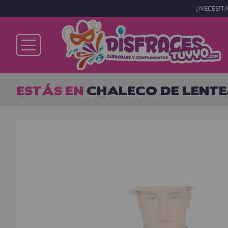
¿NECESITA
Ya soy cliente
ESTÁS EN
CHALECO DE LENT
Recordarme
¿Olvidó su contraseña?
ENTRAR