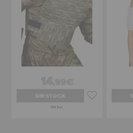
14
,99€
SIN STOCK
IVA Incl.