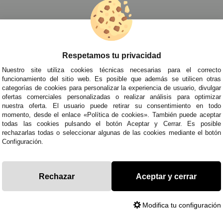
tiles para Disfraces
»
Chalecos para Disfraces
»
Chaleco de lentejue
Respetamos tu privacidad
TRA NEWSLETTER
Nuestro site utiliza cookies técnicas necesarias para el correcto
de todo antes que nadie!
funcionamiento del sitio web. Es posible que además se utilicen otras
categorías de cookies para personalizar la experiencia de usuario, divulgar
edades y tendencias por e-mail. Puedo darme de baja cuando quiera según lo recogido en 
ofertas comerciales personalizadas o realizar análisis para optimizar
nuestra oferta. El usuario puede retirar su consentimiento en todo
momento, desde el enlace «Política de cookies». También puede aceptar
todas las cookies pulsando el botón Aceptar y Cerrar. Es posible
ITAS AYUDA?
· Quiénes somos
· Co
rechazarlas todas o seleccionar algunas de las cookies mediante el botón
Configuración.
695
· Cómo comprar
· Pol
es a Sábados de 10 a 14h y de 17 a 20h
· Envíos y Devoluciones
· Pol
racestuyyo.com
· Blog
· Avi
Rechazar
Aceptar y cerrar
Modifica tu configuración
ados