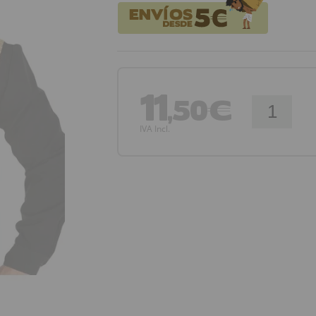
11
,50€
IVA Incl.