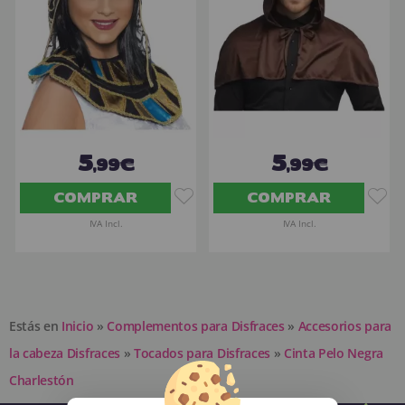
5
5
,99€
,99€
COMPRAR
COMPRAR
IVA Incl.
IVA Incl.
Estás en
Inicio
»
Complementos para Disfraces
»
Accesorios para
la cabeza Disfraces
»
Tocados para Disfraces
»
Cinta Pelo Negra
Charlestón