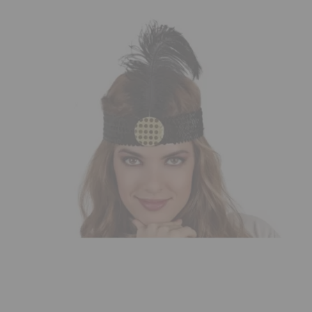
¡Adelante! Te estabamos esperando.
CREAR CUENTA