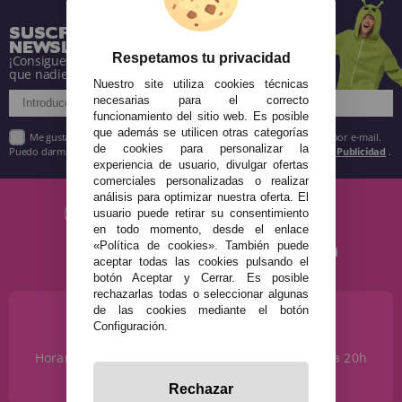
SUSCRÍBETE A NUESTRA
NEWSLETTER
Respetamos tu privacidad
¡Consigue descuentos y entérate de todo antes
que nadie!
Nuestro site utiliza cookies técnicas
necesarias para el correcto
funcionamiento del sitio web. Es posible
que además se utilicen otras categorías
Me gustaría recibir descuentos exclusivos, novedades y tendencias por e-mail.
de cookies para personalizar la
Puedo darme de baja cuando quiera según lo recogido en la
Política de Publicidad
.
experiencia de usuario, divulgar ofertas
comerciales personalizadas o realizar
análisis para optimizar nuestra oferta. El
usuario puede retirar su consentimiento
en todo momento, desde el enlace
«Política de cookies». También puede
aceptar todas las cookies pulsando el
botón Aceptar y Cerrar. Es posible
rechazarlas todas o seleccionar algunas
de las cookies mediante el botón
¿NECESITAS AYUDA?
Configuración.
915 793 695
Horario de Lunes a Sábados de 10 a 14h y de 17 a 20h
info@disfracestuyyo.com
Rechazar