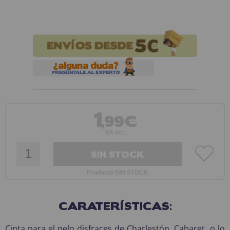
1
,99€
IVA Incl.
SIN STOCK
Producto SIN STOCK
CARATERÍSTICAS:
Cinta para el pelo disfraces de Charlestón, Cabaret o lo