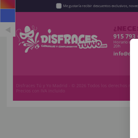
Me gustaría recibir descuentos exclusivos, nov
¿NECE
915 793
Horario de L
20h
info@dis
Disfraces Tú y Yo
Madrid - © 2026 Todos los derechos rese
Precios con IVA incluido