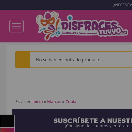
¿NECESITA
Ya soy cliente
No se han encontrado productos
Recordarme
¿Olvidó su contraseña?
ENTRAR
Estás en
Inicio
»
Marcas
»
Coala
SUSCRÍBETE A NUES
¡Consigue descuentos y entérate 