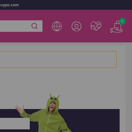
tuyyo.com
vo
0
ta en
disfracestuyyo.com
podrás realizar tus compras
tienda virtual, revisar el estado de tus pedidos y consultar
res.
s esperando.
NTA