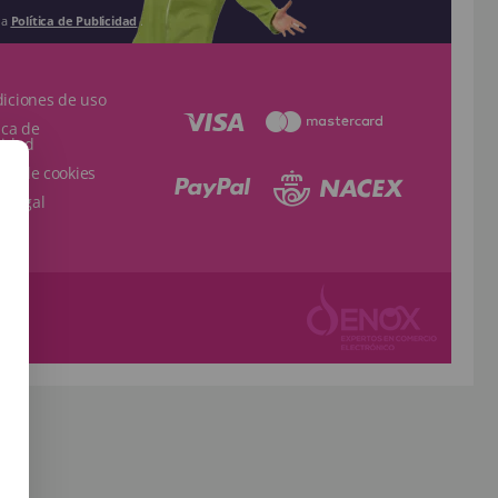
la
Política de Publicidad
.
diciones de uso
tica de
cidad
tica de cookies
o Legal