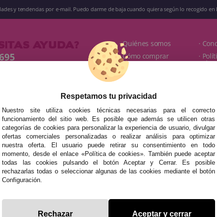
edades y tendencias por e-mail. Puedo darme de baja cuando quiera según lo recogido en 
SITAS AYUDA?
· Quiénes somos
· Con
 695
· Cómo comprar
· Polí
priva
unes a Sábados de 10 a 14h y de 17 a
· Envíos y
Devoluciones
· Polí
fracestuyyo.com
· Blog
· Avis
Respetamos tu privacidad
Nuestro site utiliza cookies técnicas necesarias para el correcto
funcionamiento del sitio web. Es posible que además se utilicen otras
categorías de cookies para personalizar la experiencia de usuario, divulgar
rvados
ofertas comerciales personalizadas o realizar análisis para optimizar
nuestra oferta. El usuario puede retirar su consentimiento en todo
momento, desde el enlace «Política de cookies». También puede aceptar
todas las cookies pulsando el botón Aceptar y Cerrar. Es posible
rechazarlas todas o seleccionar algunas de las cookies mediante el botón
Configuración.
Rechazar
Aceptar y cerrar