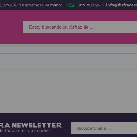
|
S AYUDA? ¡Te echamos una mano!
915 793 695
info@disfraces
Es mi primera vez
Soy nue
Al crear una cuen
rápidamente en nuestra 
tus operaciones anterio
¡Adelante! Te estabamo
CREAR CUE
TRA NEWSLETTER
de todo antes que nadie!