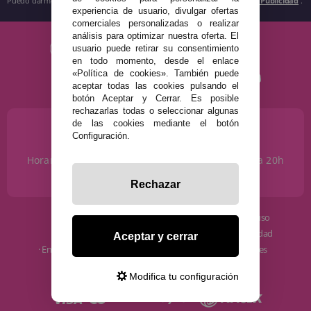
Puedo darme de baja cuando quiera según lo recogido en la
Política de Publicidad
.
experiencia de usuario, divulgar ofertas
comerciales personalizadas o realizar
análisis para optimizar nuestra oferta. El
usuario puede retirar su consentimiento
en todo momento, desde el enlace
«Política de cookies». También puede
aceptar todas las cookies pulsando el
botón Aceptar y Cerrar. Es posible
rechazarlas todas o seleccionar algunas
de las cookies mediante el botón
¿NECESITAS AYUDA?
Configuración.
915 793 695
Horario de Lunes a Sábados de 10 a 14h y de 17 a 20h
info@disfracestuyyo.com
Rechazar
· Quiénes somos
· Condiciones de uso
· Cómo comprar
· Política de privacidad
Aceptar y cerrar
· Envíos y Devoluciones
· Política de cookies
· Blog
· Aviso Legal
Modifica tu configuración