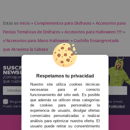
Estás en
Inicio
»
Complementos para Disfraces
»
Accesorios para
Fiestas Temáticas de Disfraces
»
Accesorios para Halloween !!!!!
»
✅Accesorios para Mano Halloween
»
Cuchillo Ensangrentado
que Atraviesa la Cabeza
SUSCRÍBETE A NUESTRA
NEWSLETTER
Respetamos tu privacidad
¡Consigue descuentos y entérate de todo antes
que nadie!
Nuestro site utiliza cookies técnicas
necesarias para el correcto
funcionamiento del sitio web. Es posible
que además se utilicen otras categorías
Me gustaría recibir descuentos exclusivos, novedades y tendencias por e-mail.
de cookies para personalizar la
Puedo darme de baja cuando quiera según lo recogido en la
Política de Publicidad
.
experiencia de usuario, divulgar ofertas
comerciales personalizadas o realizar
análisis para optimizar nuestra oferta. El
usuario puede retirar su consentimiento