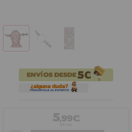
5
,99€
IVA Incl.