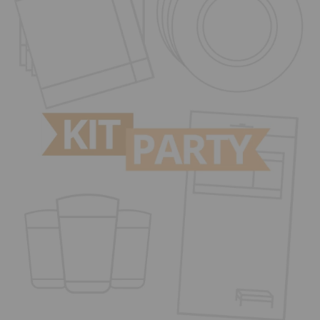
¡Adelante! Te estabamos esperando.
CREAR CUENTA