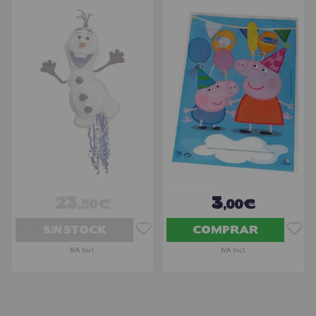
23
3
,50€
,00€
SIN STOCK
COMPRAR
IVA Incl.
IVA Incl.