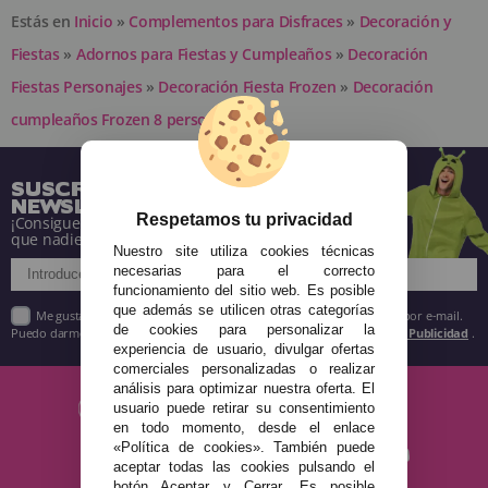
Estás en
Inicio
»
Complementos para Disfraces
»
Decoración y
Fiestas
»
Adornos para Fiestas y Cumpleaños
»
Decoración
Fiestas Personajes
»
Decoración Fiesta Frozen
»
Decoración
cumpleaños Frozen 8 personas
SUSCRÍBETE A NUESTRA
NEWSLETTER
Respetamos tu privacidad
¡Consigue descuentos y entérate de todo antes
que nadie!
Nuestro site utiliza cookies técnicas
necesarias para el correcto
funcionamiento del sitio web. Es posible
que además se utilicen otras categorías
Me gustaría recibir descuentos exclusivos, novedades y tendencias por e-mail.
de cookies para personalizar la
Puedo darme de baja cuando quiera según lo recogido en la
Política de Publicidad
.
experiencia de usuario, divulgar ofertas
comerciales personalizadas o realizar
análisis para optimizar nuestra oferta. El
usuario puede retirar su consentimiento
en todo momento, desde el enlace
«Política de cookies». También puede
aceptar todas las cookies pulsando el
botón Aceptar y Cerrar. Es posible