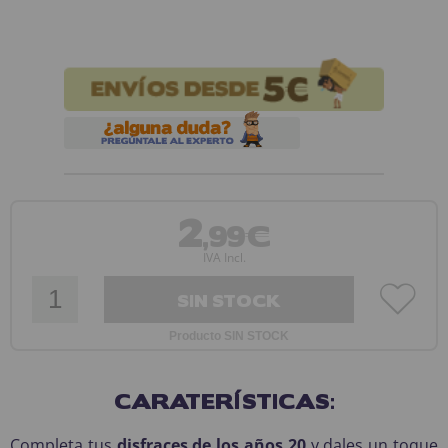
2
,99€
IVA Incl.
SIN STOCK
Producto SIN STOCK
CARATERÍSTICAS:
Completa tus
disfraces de los años 20
y dales un toque