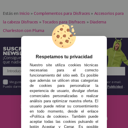
Estás en
Inicio
»
Complementos para Disfraces
»
Accesorios para
la cabeza Disfraces
»
Tocados para Disfraces
»
Diadema
Charleston con Pluma
SUSCRÍBETE A NUESTRA
NEWSLETTER
Respetamos tu privacidad
¡Consigue descuentos y entérate de todo antes
que nadie!
Nuestro site utiliza cookies técnicas
necesarias para el correcto
funcionamiento del sitio web. Es posible
que además se utilicen otras categorías
Me gustaría recibir descuentos exclusivos, novedades y tendencias por e-mail.
de cookies para personalizar la
Puedo darme de baja cuando quiera según lo recogido en la
Política de Publicidad
.
experiencia de usuario, divulgar ofertas
comerciales personalizadas o realizar
análisis para optimizar nuestra oferta. El
usuario puede retirar su consentimiento
en todo momento, desde el enlace
«Política de cookies». También puede
aceptar todas las cookies pulsando el
botón Aceptar y Cerrar. Es posible