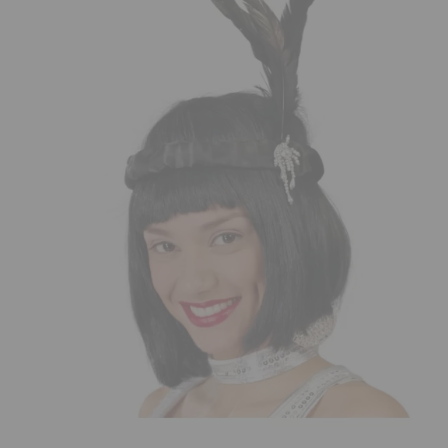
¡Adelante! Te estabamos esperando.
CREAR CUENTA