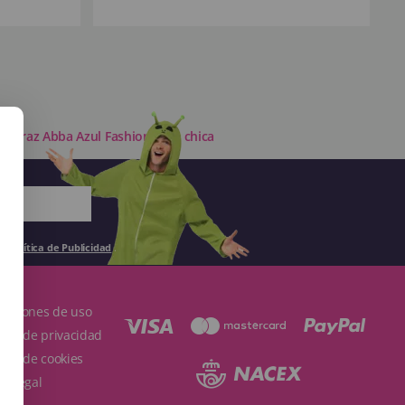
Disfraz Abba Azul Fashion para chica
la
Política de Publicidad
.
ndiciones de uso
ítica de privacidad
ítica de cookies
so Legal