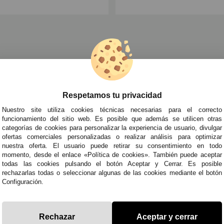
races de Décadas para Mujer
»
Disfraces de los Años 70 para Mujer
»
Respetamos tu privacidad
TRA NEWSLETTER
Nuestro site utiliza cookies técnicas necesarias para el correcto
de todo antes que nadie!
funcionamiento del sitio web. Es posible que además se utilicen otras
categorías de cookies para personalizar la experiencia de usuario, divulgar
edades y tendencias por e-mail. Puedo darme de baja cuando quiera según lo recogido en 
ofertas comerciales personalizadas o realizar análisis para optimizar
nuestra oferta. El usuario puede retirar su consentimiento en todo
momento, desde el enlace «Política de cookies». También puede aceptar
todas las cookies pulsando el botón Aceptar y Cerrar. Es posible
ITAS AYUDA?
· Quiénes somos
· Co
rechazarlas todas o seleccionar algunas de las cookies mediante el botón
Configuración.
695
· Cómo comprar
· Pol
es a Sábados de 10 a 14h y de 17 a 20h
· Envíos y Devoluciones
· Pol
racestuyyo.com
· Blog
· Avi
Rechazar
Aceptar y cerrar