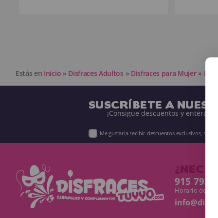
Estás en
Inicio
»
Disfraces Adultos
»
Disfraces para Mujer
»
Disf
SUSCRÍBETE A NUES
¡Consigue descuentos y entérate 
Me gustaría recibir descuentos exclusivos, nov
¿NECES
915 793 
Horario de Lun
info@disf