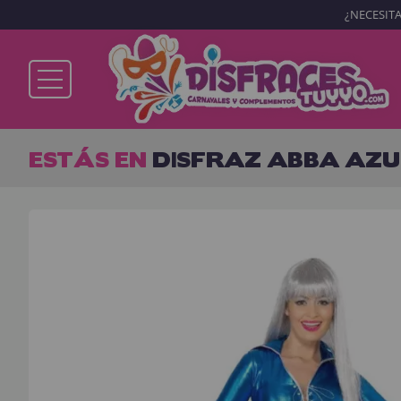
¿NECESITA
Ya soy cliente
ESTÁS EN
DISFRAZ ABBA AZU
Recordarme
¿Olvidó su contraseña?
ENTRAR