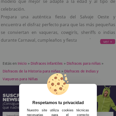
modelo que mejor se adapte a la edad y al tipo de
celebración.
Prepara una auténtica fiesta del Salvaje Oeste y
encuentra el disfraz perfecto para que las más pequeñas
se conviertan en vaqueras, cowgirls, sheriffs o indias
durante Carnaval, cumpleaños y fiestas escolares.
ver +
Estás en
Inicio
»
Disfraces infantiles
»
Disfraces para niñas
»
Disfraces de la Historia para niñas
»
Disfraces de Indias y
Vaqueras para Niñas
SUSCRÍBETE A NUESTRA
NEWSLETTER
Respetamos tu privacidad
¡Consigue descuentos y entérate de todo antes
que nadie!
Nuestro site utiliza cookies técnicas
necesarias para el correcto