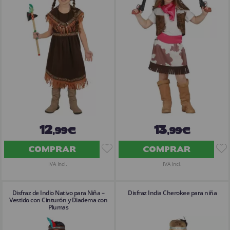
¡Adelante! Te estabamos esperando.
CREAR CUENTA
12
13
,99€
,99€
COMPRAR
COMPRAR
IVA Incl.
IVA Incl.
Disfraz de Indio Nativo para Niña –
Disfraz India Cherokee para niña
Vestido con Cinturón y Diadema con
Plumas