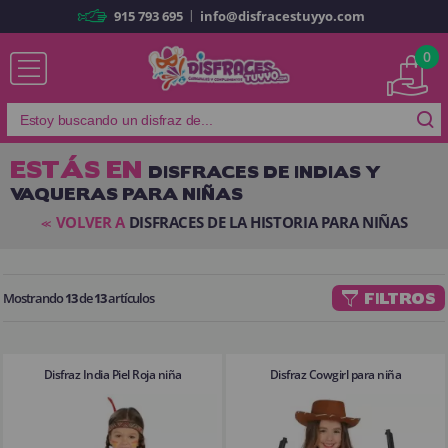
|
915 793 695
info@disfracestuyyo.com
Ya soy cliente
0
ESTÁS EN
DISFRACES DE INDIAS Y
VAQUERAS PARA NIÑAS
Recordarme
¿Olvidó su contraseña?
VOLVER A
DISFRACES DE LA HISTORIA PARA NIÑAS
<<
ENTRAR
Mostrando
13
de
13
artículos
FILTROS
Es mi primera vez
Soy nuevo
Disfraz India Piel Roja niña
Disfraz Cowgirl para niña
Al crear una cuenta en
disfracestuyyo.com
podrás realizar tus
compras rápidamente en nuestra tienda virtual, revisar el estado de tus
pedidos y consultar tus operaciones anteriores.