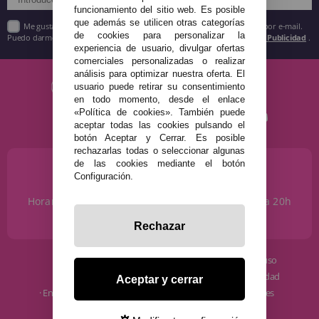
funcionamiento del sitio web. Es posible
que además se utilicen otras categorías
Me gustaría recibir descuentos exclusivos, novedades y tendencias por e-mail.
de cookies para personalizar la
Puedo darme de baja cuando quiera según lo recogido en la
Política de Publicidad
.
experiencia de usuario, divulgar ofertas
comerciales personalizadas o realizar
análisis para optimizar nuestra oferta. El
usuario puede retirar su consentimiento
en todo momento, desde el enlace
«Política de cookies». También puede
aceptar todas las cookies pulsando el
botón Aceptar y Cerrar. Es posible
rechazarlas todas o seleccionar algunas
de las cookies mediante el botón
¿NECESITAS AYUDA?
Configuración.
915 793 695
Horario de Lunes a Sábados de 10 a 14h y de 17 a 20h
info@disfracestuyyo.com
Rechazar
· Quiénes somos
· Condiciones de uso
· Cómo comprar
· Política de privacidad
Aceptar y cerrar
· Envíos y Devoluciones
· Política de cookies
· Blog
· Aviso Legal