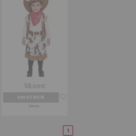
14
,99€
SIN STOCK
IVA Incl.
1