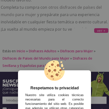
modelo favorito.
Completa tu compra con
otros disfraces de países del
mundo para mujer
y prepárate para una experiencia
inolvidable en cualquier fiesta temática o evento cultural.
¡La vuelta al mundo empieza por tu vestuario!
ver +
Estás en
Inicio
»
Disfraces Adultos
»
Disfraces para Mujer
»
Disfraces de Paises del Mundo para Mujer
»
Disfraces de
Sevillana y Españolas para Mujeres
SUSCRÍBETE A NUESTRA
NEWSLETTER
Respetamos tu privacidad
¡Consigue descuentos y entérate de todo antes
que nadie!
Nuestro site utiliza cookies técnicas
necesarias para el correcto
funcionamiento del sitio web. Es posible
que además se utilicen otras categorías