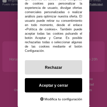
Me gustaría recibir descuentos exclusivos, novedades y tendencias por e-mail.
de cookies para personalizar la
Puedo darme de baja cuando quiera según lo recogido en la
Política de Publicidad
.
experiencia de usuario, divulgar ofertas
comerciales personalizadas o realizar
análisis para optimizar nuestra oferta. El
usuario puede retirar su consentimiento
en todo momento, desde el enlace
«Política de cookies». También puede
aceptar todas las cookies pulsando el
botón Aceptar y Cerrar. Es posible
rechazarlas todas o seleccionar algunas
de las cookies mediante el botón
¿NECESITAS AYUDA?
Configuración.
915 793 695
Horario de Lunes a Sábados de 10 a 14h y de 17 a 20h
info@disfracestuyyo.com
Rechazar
· Quiénes somos
· Condiciones de uso
· Cómo comprar
· Política de privacidad
Aceptar y cerrar
· Envíos y Devoluciones
· Política de cookies
· Blog
· Aviso Legal
Modifica tu configuración