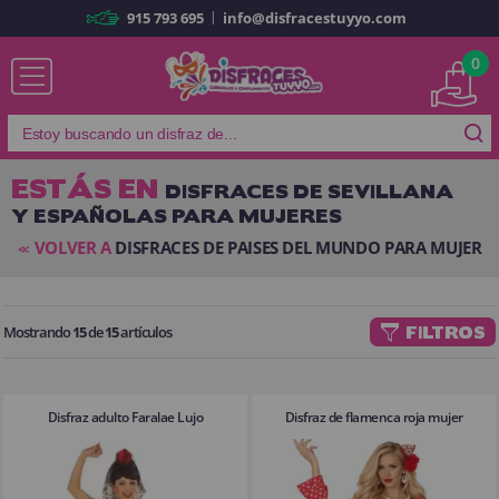
|
915 793 695
info@disfracestuyyo.com
Ya soy cliente
0
ESTÁS EN
DISFRACES DE SEVILLANA
Y ESPAÑOLAS PARA MUJERES
Recordarme
¿Olvidó su contraseña?
VOLVER A
DISFRACES DE PAISES DEL MUNDO PARA MUJER
<<
ENTRAR
Mostrando
15
de
15
artículos
FILTROS
Es mi primera vez
Soy nuevo
Disfraz adulto Faralae Lujo
Disfraz de flamenca roja mujer
Al crear una cuenta en
disfracestuyyo.com
podrás realizar tus
compras rápidamente en nuestra tienda virtual, revisar el estado de tus
pedidos y consultar tus operaciones anteriores.