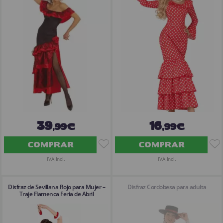
¡Adelante! Te estabamos esperando.
CREAR CUENTA
39
16
,99€
,99€
COMPRAR
COMPRAR
IVA Incl.
IVA Incl.
Disfraz de Sevillana Rojo para Mujer –
Disfraz Cordobesa para adulta
Traje Flamenca Feria de Abril