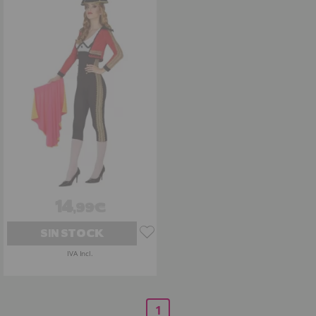
14
,99€
SIN STOCK
IVA Incl.
1