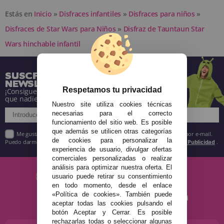
Estás en
Inicio
»
Disfraces infantiles
»
Disfraces para niños
»
Disfraces de Star Wars para Niños
»
Disfraz de Tauntaun Star
Wars hinchable infantil
SUSCRÍBETE A NUESTRA
NEWSLETTER
Respetamos tu privacidad
¡Consigue descuentos y entérate de todo antes
que nadie!
Nuestro site utiliza cookies técnicas
necesarias para el correcto
funcionamiento del sitio web. Es posible
que además se utilicen otras categorías
Me gustaría recibir descuentos exclusivos, novedades y tendencias por e-mail.
de cookies para personalizar la
Puedo darme de baja cuando quiera según lo recogido en la
Política de Publicidad
.
experiencia de usuario, divulgar ofertas
comerciales personalizadas o realizar
análisis para optimizar nuestra oferta. El
usuario puede retirar su consentimiento
en todo momento, desde el enlace
«Política de cookies». También puede
aceptar todas las cookies pulsando el
botón Aceptar y Cerrar. Es posible
rechazarlas todas o seleccionar algunas