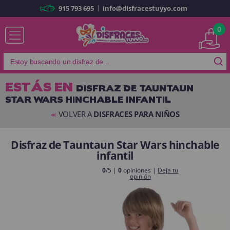
|
915 793 695
info@disfracestuyyo.com
Ya soy cliente
0
ESTÁS EN
DISFRAZ DE TAUNTAUN
STAR WARS HINCHABLE INFANTIL
Recordarme
¿Olvidó su contraseña?
VOLVER A
DISFRACES PARA NIÑOS
<<
ENTRAR
Disfraz de Tauntaun Star Wars hinchable
infantil
Es mi primera vez
Soy nuevo
0
/5 |
0
opiniones |
Deja tu
opinión
Al crear una cuenta en
disfracestuyyo.com
podrás realizar tus
compras rápidamente en nuestra tienda virtual, revisar el estado de tus
pedidos y consultar tus operaciones anteriores.