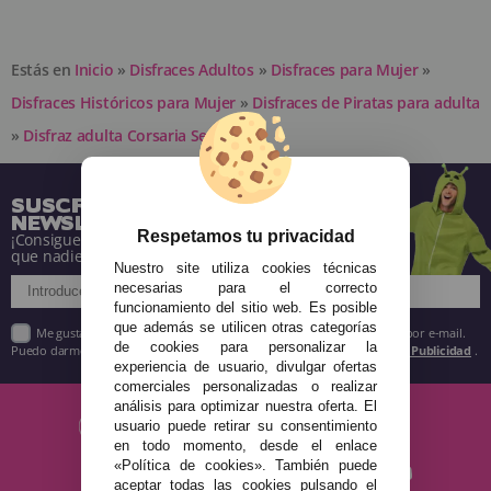
Estás en
Inicio
»
Disfraces Adultos
»
Disfraces para Mujer
»
Disfraces Históricos para Mujer
»
Disfraces de Piratas para adulta
»
Disfraz adulta Corsaria Sexy
SUSCRÍBETE A NUESTRA
NEWSLETTER
Respetamos tu privacidad
¡Consigue descuentos y entérate de todo antes
que nadie!
Nuestro site utiliza cookies técnicas
necesarias para el correcto
funcionamiento del sitio web. Es posible
que además se utilicen otras categorías
Me gustaría recibir descuentos exclusivos, novedades y tendencias por e-mail.
de cookies para personalizar la
Puedo darme de baja cuando quiera según lo recogido en la
Política de Publicidad
.
experiencia de usuario, divulgar ofertas
comerciales personalizadas o realizar
análisis para optimizar nuestra oferta. El
usuario puede retirar su consentimiento
en todo momento, desde el enlace
«Política de cookies». También puede
aceptar todas las cookies pulsando el