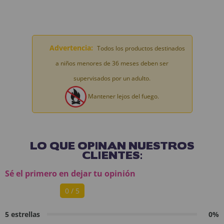
Advertencia:
Todos los productos destinados
a niños menores de 36 meses deben ser
supervisados por un adulto.
Mantener lejos del fuego.
LO QUE OPINAN NUESTROS
CLIENTES:
Sé el primero en dejar tu opinión
0 / 5
5 estrellas
0%