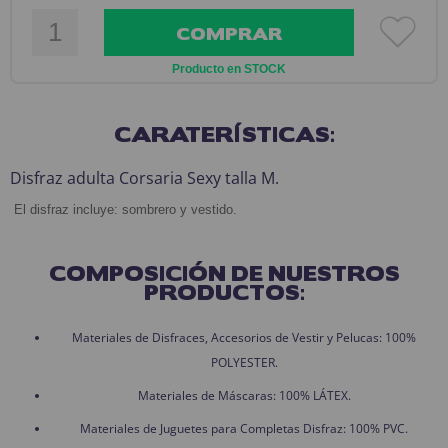
COMPRAR
Producto en STOCK
CARATERÍSTICAS:
Disfraz adulta Corsaria Sexy talla M.
El disfraz incluye:
sombrero y vestido.
COMPOSICIÓN DE NUESTROS
PRODUCTOS:
Materiales de Disfraces, Accesorios de Vestir y Pelucas: 100%
POLYESTER.
Materiales de Máscaras: 100% LÁTEX.
Materiales de Juguetes para Completas Disfraz: 100% PVC.