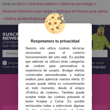
Estás en
Inicio
»
Disfraces Adultos
»
Disfraces para Mujer
»
Disfraces Históricos para Mujer
»
Disfraces de Piratas para adulta
»
Disfraz adulta Pirata Lady
SUSCRÍBETE A NUESTRA
NEWSLETTER
Respetamos tu privacidad
¡Consigue descuentos y entérate de todo antes
que nadie!
Nuestro site utiliza cookies técnicas
necesarias para el correcto
funcionamiento del sitio web. Es posible
que además se utilicen otras categorías
Me gustaría recibir descuentos exclusivos, novedades y tendencias por e-mail.
de cookies para personalizar la
Puedo darme de baja cuando quiera según lo recogido en la
Política de Publicidad
.
experiencia de usuario, divulgar ofertas
comerciales personalizadas o realizar
análisis para optimizar nuestra oferta. El
usuario puede retirar su consentimiento
en todo momento, desde el enlace
«Política de cookies». También puede
aceptar todas las cookies pulsando el
botón Aceptar y Cerrar. Es posible
rechazarlas todas o seleccionar algunas