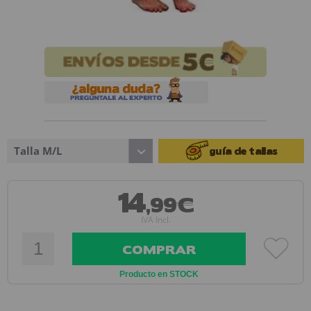
Talla M/L
guía de tallas
14
,99€
IVA Incl.
COMPRAR
Producto en STOCK