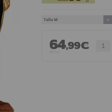
Talla M
64
,99€
IVA Incl.