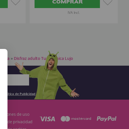
COMPRAR
IVA Incl.
dulta
»
Disfraz adulto Tudor Chica Lujo
la
Política de Publicidad
.
ndiciones de uso
ítica de privacidad