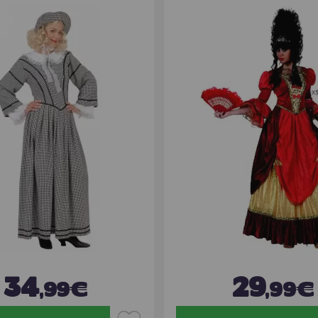
34
29
,99€
,99€