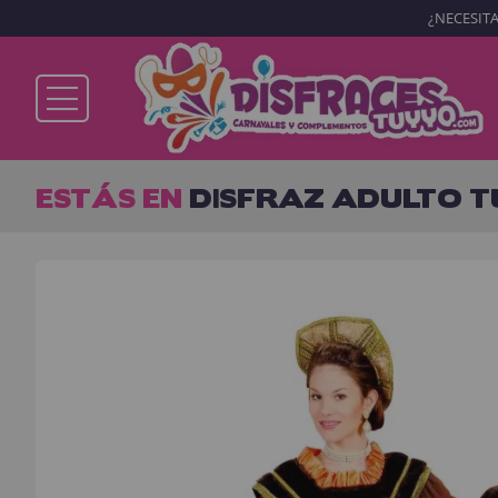
¿NECESITA
Ya soy cliente
ESTÁS EN
DISFRAZ ADULTO T
Recordarme
¿Olvidó su contraseña?
ENTRAR