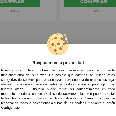
COMPRAR
COMPRAR
IVA Incl.
IVA Incl.
races Históricos para Mujer
»
Disfraces de Cortesanas y Época para a
Respetamos tu privacidad
TRA NEWSLETTER
Nuestro site utiliza cookies técnicas necesarias para el correcto
de todo antes que nadie!
funcionamiento del sitio web. Es posible que además se utilicen otras
categorías de cookies para personalizar la experiencia de usuario, divulgar
edades y tendencias por e-mail. Puedo darme de baja cuando quiera según lo recogido en 
ofertas comerciales personalizadas o realizar análisis para optimizar
nuestra oferta. El usuario puede retirar su consentimiento en todo
momento, desde el enlace «Política de cookies». También puede aceptar
todas las cookies pulsando el botón Aceptar y Cerrar. Es posible
ITAS AYUDA?
· Quiénes somos
· Co
rechazarlas todas o seleccionar algunas de las cookies mediante el botón
Configuración.
695
· Cómo comprar
· Pol
es a Sábados de 10 a 14h y de 17 a 20h