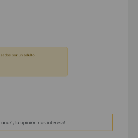
sados por un adulto.
 uno? ¡Tu opinión nos interesa!