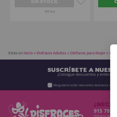
SIN STOCK
IVA Incl.
Estás en
Inicio
»
Disfraces Adultos
»
Disfraces para Mujer
»
Disf
SUSCRÍBETE A NUES
¡Consigue descuentos y entérate 
Me gustaría recibir descuentos exclusivos, nov
¿NECES
915 793 
Horario de Lun