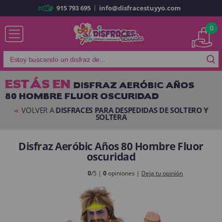
|
915 793 695
info@disfracestuyyo.com
Ya soy cliente
0
ESTÁS EN
DISFRAZ AERÓBIC AÑOS
80 HOMBRE FLUOR OSCURIDAD
Recordarme
¿Olvidó su contraseña?
VOLVER A
DISFRACES PARA DESPEDIDAS DE SOLTERO Y
<<
SOLTERA
ENTRAR
Disfraz Aeróbic Años 80 Hombre Fluor
oscuridad
Es mi primera vez
Soy nuevo
0
/5 |
0
opiniones |
Deja tu opinión
Al crear una cuenta en
disfracestuyyo.com
podrás realizar tus
compras rápidamente en nuestra tienda virtual, revisar el estado de tus
pedidos y consultar tus operaciones anteriores.