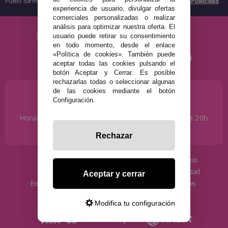
Puedo darme de baja cuando quiera según lo recogido en la
Política de Publicidad
.
experiencia de usuario, divulgar ofertas
comerciales personalizadas o realizar
análisis para optimizar nuestra oferta. El
usuario puede retirar su consentimiento
en todo momento, desde el enlace
«Política de cookies». También puede
aceptar todas las cookies pulsando el
botón Aceptar y Cerrar. Es posible
rechazarlas todas o seleccionar algunas
de las cookies mediante el botón
¿NECESITAS AYUDA?
Configuración.
915 793 695
Horario de Lunes a Sábados de 10 a 14h y de 17 a 20h
info@disfracestuyyo.com
Rechazar
· Quiénes somos
· Condiciones de uso
· Cómo comprar
· Política de privacidad
Aceptar y cerrar
· Envíos y Devoluciones
· Política de cookies
· Blog
· Aviso Legal
Modifica tu configuración