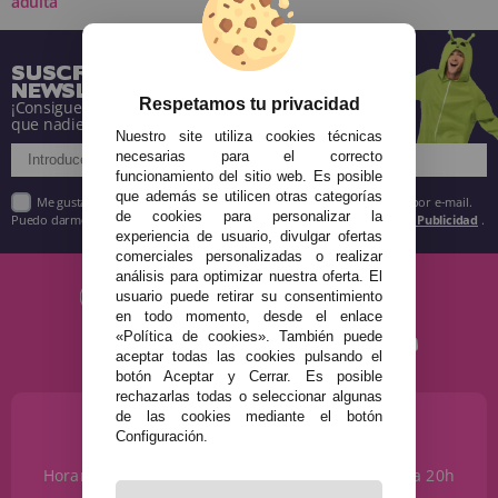
adulta
SUSCRÍBETE A NUESTRA
NEWSLETTER
Respetamos tu privacidad
¡Consigue descuentos y entérate de todo antes
que nadie!
Nuestro site utiliza cookies técnicas
necesarias para el correcto
funcionamiento del sitio web. Es posible
que además se utilicen otras categorías
Me gustaría recibir descuentos exclusivos, novedades y tendencias por e-mail.
de cookies para personalizar la
Puedo darme de baja cuando quiera según lo recogido en la
Política de Publicidad
.
experiencia de usuario, divulgar ofertas
comerciales personalizadas o realizar
análisis para optimizar nuestra oferta. El
usuario puede retirar su consentimiento
en todo momento, desde el enlace
«Política de cookies». También puede
aceptar todas las cookies pulsando el
botón Aceptar y Cerrar. Es posible
rechazarlas todas o seleccionar algunas
de las cookies mediante el botón
¿NECESITAS AYUDA?
Configuración.
915 793 695
Horario de Lunes a Sábados de 10 a 14h y de 17 a 20h