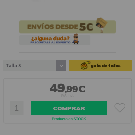
Talla S
guía de tallas
49
,99€
IVA Incl.
COMPRAR
Producto en STOCK