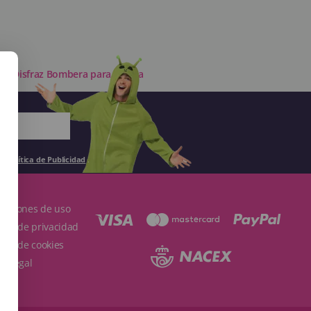
r
»
Disfraz Bombera para Adulta
la
Política de Publicidad
.
ndiciones de uso
ítica de privacidad
ítica de cookies
so Legal