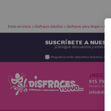
Estás en
Inicio
»
Disfraces Adultos
»
Disfraces para Mujer
»
Disf
SUSCRÍBETE A NUES
¡Consigue descuentos y entérate 
Me gustaría recibir descuentos exclusivos, nov
¿NECES
915 793 
Horario de Lun
info@disf