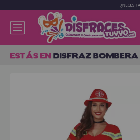
¿NECESITA
Ya soy cliente
ESTÁS EN
DISFRAZ BOMBERA
Recordarme
¿Olvidó su contraseña?
ENTRAR