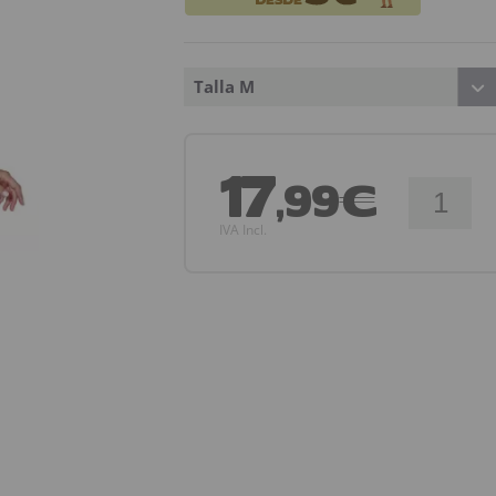
Talla M
17
,99€
IVA Incl.