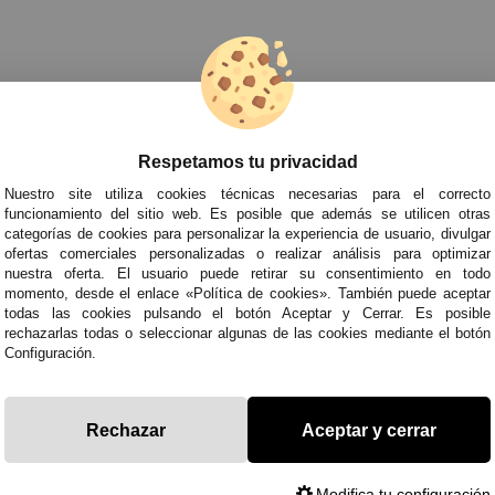
races de Profesiones para Mujer
»
Otros disfraces de Oficios de Muje
Respetamos tu privacidad
TRA NEWSLETTER
Nuestro site utiliza cookies técnicas necesarias para el correcto
de todo antes que nadie!
funcionamiento del sitio web. Es posible que además se utilicen otras
categorías de cookies para personalizar la experiencia de usuario, divulgar
edades y tendencias por e-mail. Puedo darme de baja cuando quiera según lo recogido en 
ofertas comerciales personalizadas o realizar análisis para optimizar
nuestra oferta. El usuario puede retirar su consentimiento en todo
momento, desde el enlace «Política de cookies». También puede aceptar
todas las cookies pulsando el botón Aceptar y Cerrar. Es posible
ITAS AYUDA?
· Quiénes somos
· Co
rechazarlas todas o seleccionar algunas de las cookies mediante el botón
Configuración.
695
· Cómo comprar
· Pol
es a Sábados de 10 a 14h y de 17 a 20h
· Envíos y Devoluciones
· Pol
racestuyyo.com
· Blog
· Avi
Rechazar
Aceptar y cerrar
Modifica tu configuración