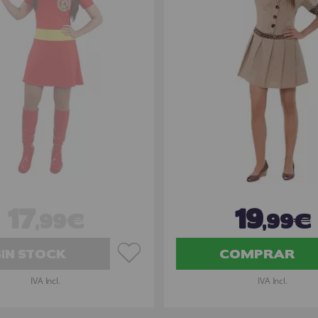
17
19
,99€
,99€
SIN STOCK
COMPRAR
IVA Incl.
IVA Incl.