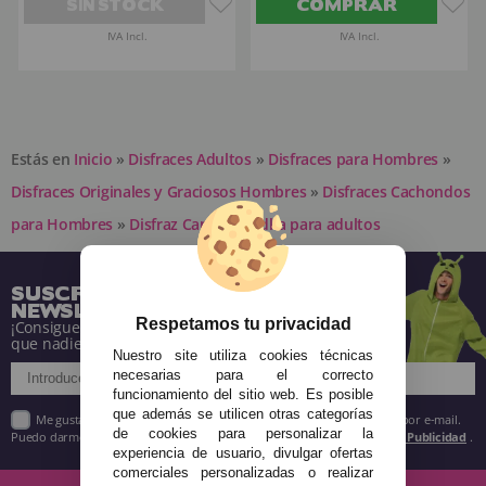
SIN STOCK
COMPRAR
IVA Incl.
IVA Incl.
Estás en
Inicio
»
Disfraces Adultos
»
Disfraces para Hombres
»
Disfraces Originales y Graciosos Hombres
»
Disfraces Cachondos
para Hombres
»
Disfraz Capitán Vodka para adultos
SUSCRÍBETE A NUESTRA
NEWSLETTER
Respetamos tu privacidad
¡Consigue descuentos y entérate de todo antes
que nadie!
Nuestro site utiliza cookies técnicas
necesarias para el correcto
funcionamiento del sitio web. Es posible
que además se utilicen otras categorías
Me gustaría recibir descuentos exclusivos, novedades y tendencias por e-mail.
de cookies para personalizar la
Puedo darme de baja cuando quiera según lo recogido en la
Política de Publicidad
.
experiencia de usuario, divulgar ofertas
comerciales personalizadas o realizar