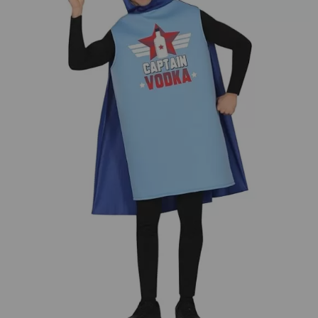
¡Adelante! Te estabamos esperando.
CREAR CUENTA