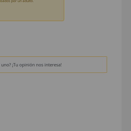
sados por un adulto.
 uno? ¡Tu opinión nos interesa!