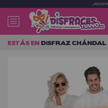
¿NECESITA
Ya soy cliente
ESTÁS EN
DISFRAZ CHÁNDAL
Recordarme
¿Olvidó su contraseña?
ENTRAR