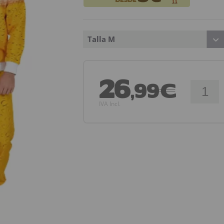
Talla M
26
,99€
IVA Incl.