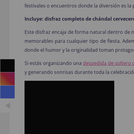
festivales o encuentros donde la diversión es la 
Incluye:
disfraz completo de chándal cervecer
Este disfraz encaja de forma natural dentro de 
memorables para cualquier tipo de fiesta. Ade
donde el humor y la originalidad toman protag
Si estás organizando una
despedida de soltero o
y generando sonrisas durante toda la celebració