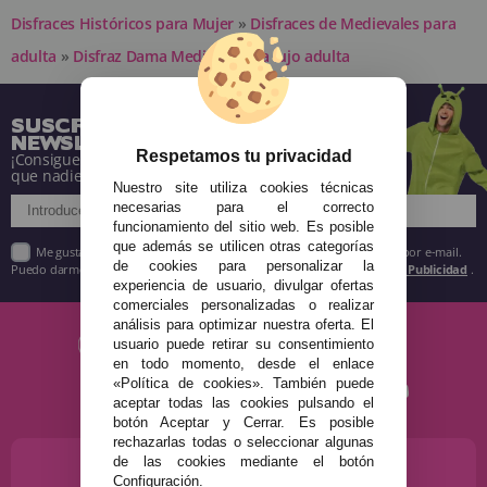
Disfraces Históricos para Mujer
»
Disfraces de Medievales para
adulta
»
Disfraz Dama Medieval Roja lujo adulta
SUSCRÍBETE A NUESTRA
NEWSLETTER
Respetamos tu privacidad
¡Consigue descuentos y entérate de todo antes
que nadie!
Nuestro site utiliza cookies técnicas
necesarias para el correcto
funcionamiento del sitio web. Es posible
que además se utilicen otras categorías
Me gustaría recibir descuentos exclusivos, novedades y tendencias por e-mail.
de cookies para personalizar la
Puedo darme de baja cuando quiera según lo recogido en la
Política de Publicidad
.
experiencia de usuario, divulgar ofertas
comerciales personalizadas o realizar
análisis para optimizar nuestra oferta. El
usuario puede retirar su consentimiento
en todo momento, desde el enlace
«Política de cookies». También puede
aceptar todas las cookies pulsando el
botón Aceptar y Cerrar. Es posible
rechazarlas todas o seleccionar algunas
de las cookies mediante el botón
¿NECESITAS AYUDA?
Configuración.