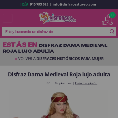
|
915 793 695
info@disfracestuyyo.com
Ya soy cliente
0
ESTÁS EN
DISFRAZ DAMA MEDIEVAL
ROJA LUJO ADULTA
Recordarme
¿Olvidó su contraseña?
VOLVER A
DISFRACES HISTÓRICOS PARA MUJER
<<
ENTRAR
Disfraz Dama Medieval Roja lujo adulta
Es mi primera vez
0
/5 |
0
opiniones |
Deja tu opinión
Soy nuevo
Al crear una cuenta en
disfracestuyyo.com
podrás realizar tus
compras rápidamente en nuestra tienda virtual, revisar el estado de tus
pedidos y consultar tus operaciones anteriores.