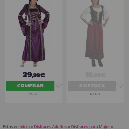
29
19
,99€
,99€
COMPRAR
SIN STOCK
IVA Incl.
IVA Incl.
Estás en
Inicio
»
Disfraces Adultos
»
Disfraces para Mujer
»