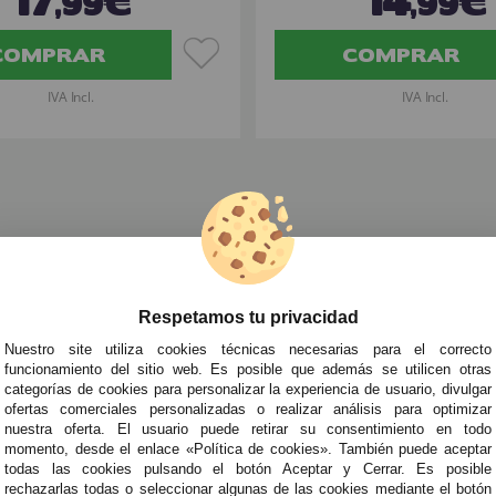
,99€
,99€
COMPRAR
COMPRAR
IVA Incl.
IVA Incl.
races de Cuentos y Dibujos para Mujer
»
Disfraz de Adivina Zingara L
Respetamos tu privacidad
TRA NEWSLETTER
Nuestro site utiliza cookies técnicas necesarias para el correcto
de todo antes que nadie!
funcionamiento del sitio web. Es posible que además se utilicen otras
categorías de cookies para personalizar la experiencia de usuario, divulgar
edades y tendencias por e-mail. Puedo darme de baja cuando quiera según lo recogido en 
ofertas comerciales personalizadas o realizar análisis para optimizar
nuestra oferta. El usuario puede retirar su consentimiento en todo
momento, desde el enlace «Política de cookies». También puede aceptar
todas las cookies pulsando el botón Aceptar y Cerrar. Es posible
ITAS AYUDA?
· Quiénes somos
· Co
rechazarlas todas o seleccionar algunas de las cookies mediante el botón