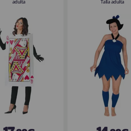
adulta
Talla adulta
17
14