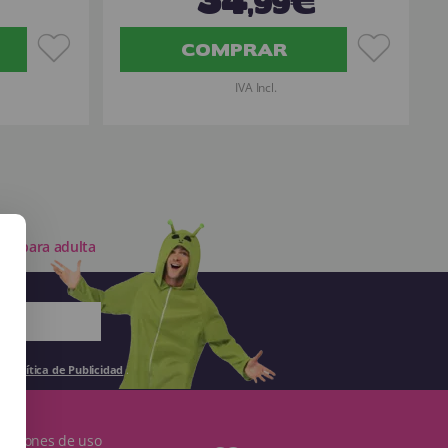
,99€
COMPRAR
IVA Incl.
ujo para adulta
la
Política de Publicidad
.
ndiciones de uso