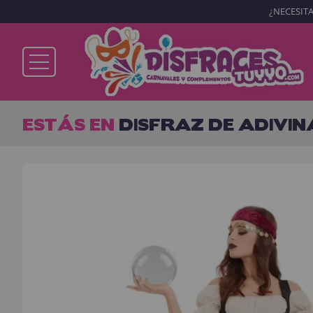
¿NECESITA
Ya soy cliente
ESTÁS EN
DISFRAZ DE ADIVI
Recordarme
¿Olvidó su contraseña?
ENTRAR