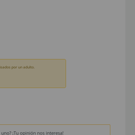
sados por un adulto.
 uno? ¡Tu opinión nos interesa!