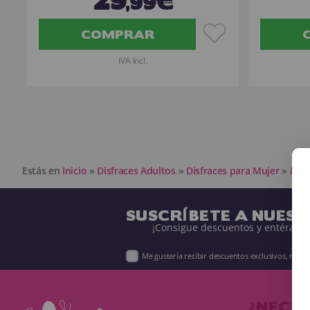
,99€
COMPRAR
IVA Incl.
Estás en
Inicio
»
Disfraces Adultos
»
Disfraces para Mujer
»
Disf
SUSCRÍBETE A NUES
¡Consigue descuentos y entérate 
Me gustaría recibir descuentos exclusivos, nov
¿NECES