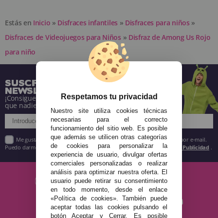
Estás en
Inicio
»
Disfraces infantiles
»
Disfraces para niños
»
Disfraces de Videojuegos para Niños
»
Disfraz de Among Us Rojo
para niño
SUSCRÍBETE A NUESTRA
NEWSLETTER
Respetamos tu privacidad
¡Consigue descuentos y entérate de todo antes
que nadie!
Nuestro site utiliza cookies técnicas
necesarias para el correcto
funcionamiento del sitio web. Es posible
que además se utilicen otras categorías
Me gustaría recibir descuentos exclusivos, novedades y tendencias por e-mail.
de cookies para personalizar la
Puedo darme de baja cuando quiera según lo recogido en la
Política de Publicidad
.
experiencia de usuario, divulgar ofertas
comerciales personalizadas o realizar
análisis para optimizar nuestra oferta. El
usuario puede retirar su consentimiento
en todo momento, desde el enlace
«Política de cookies». También puede
aceptar todas las cookies pulsando el
botón Aceptar y Cerrar. Es posible