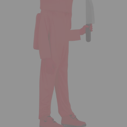
¡Adelante! Te estabamos esperando.
CREAR CUENTA