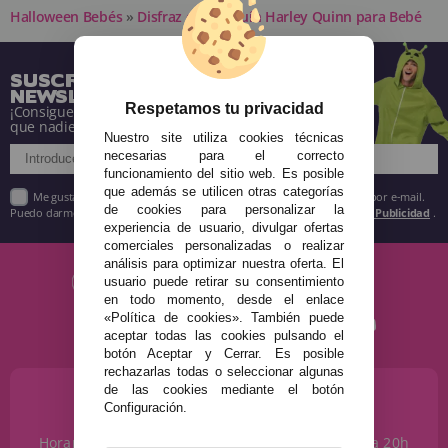
Halloween Bebés
»
Disfraz de Arlequín Harley Quinn para Bebé
SUSCRÍBETE A NUESTRA
NEWSLETTER
Respetamos tu privacidad
¡Consigue descuentos y entérate de todo antes
que nadie!
Nuestro site utiliza cookies técnicas
necesarias para el correcto
funcionamiento del sitio web. Es posible
que además se utilicen otras categorías
Me gustaría recibir descuentos exclusivos, novedades y tendencias por e-mail.
de cookies para personalizar la
Puedo darme de baja cuando quiera según lo recogido en la
Política de Publicidad
.
experiencia de usuario, divulgar ofertas
comerciales personalizadas o realizar
análisis para optimizar nuestra oferta. El
usuario puede retirar su consentimiento
en todo momento, desde el enlace
«Política de cookies». También puede
aceptar todas las cookies pulsando el
botón Aceptar y Cerrar. Es posible
rechazarlas todas o seleccionar algunas
de las cookies mediante el botón
¿NECESITAS AYUDA?
Configuración.
915 793 695
Horario de Lunes a Sábados de 10 a 14h y de 17 a 20h