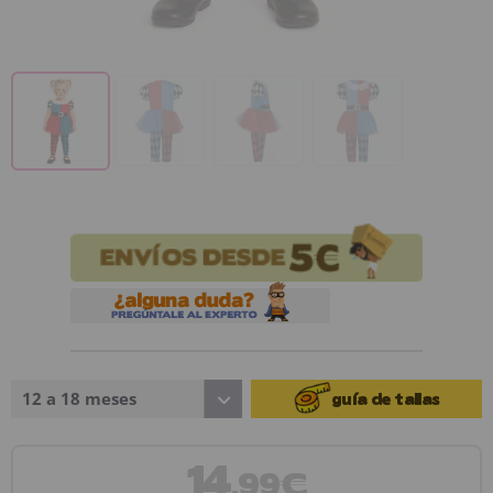
12 a 18 meses
guía de tallas
14
,99€