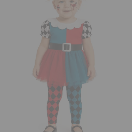
¡Adelante! Te estabamos esperando.
CREAR CUENTA