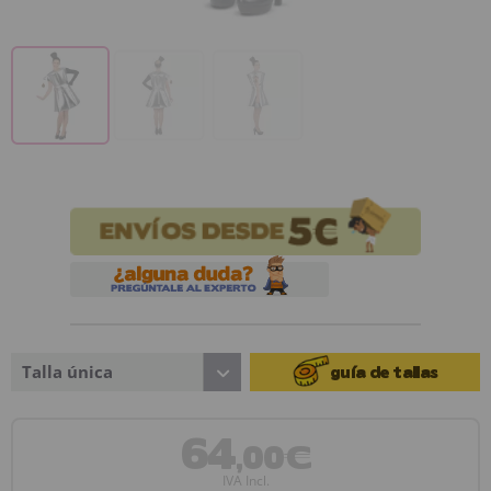
Talla única
guía de tallas
64
,00€
IVA Incl.