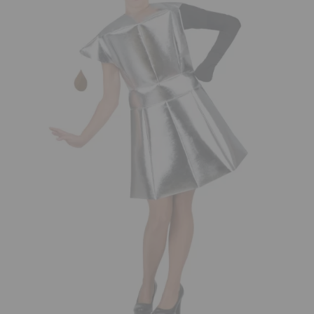
¡Adelante! Te estabamos esperando.
CREAR CUENTA