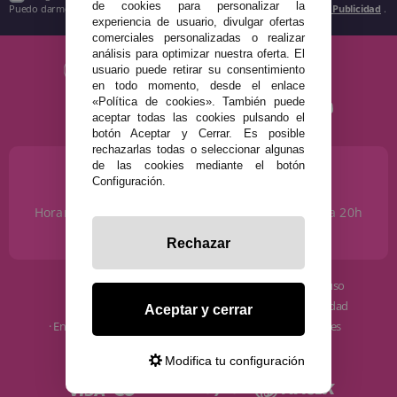
de cookies para personalizar la
Puedo darme de baja cuando quiera según lo recogido en la
Política de Publicidad
.
experiencia de usuario, divulgar ofertas
comerciales personalizadas o realizar
análisis para optimizar nuestra oferta. El
usuario puede retirar su consentimiento
en todo momento, desde el enlace
«Política de cookies». También puede
aceptar todas las cookies pulsando el
botón Aceptar y Cerrar. Es posible
rechazarlas todas o seleccionar algunas
de las cookies mediante el botón
¿NECESITAS AYUDA?
Configuración.
915 793 695
Horario de Lunes a Sábados de 10 a 14h y de 17 a 20h
info@disfracestuyyo.com
Rechazar
· Quiénes somos
· Condiciones de uso
· Cómo comprar
· Política de privacidad
Aceptar y cerrar
· Envíos y Devoluciones
· Política de cookies
· Blog
· Aviso Legal
Modifica tu configuración