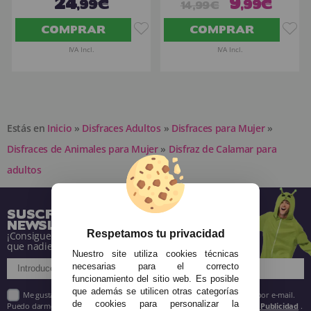
24
9
,99€
,99€
14,99€
COMPRAR
COMPRAR
IVA Incl.
IVA Incl.
Estás en
Inicio
»
Disfraces Adultos
»
Disfraces para Mujer
»
Disfraces de Animales para Mujer
»
Disfraz de Calamar para
adultos
SUSCRÍBETE A NUESTRA
NEWSLETTER
Respetamos tu privacidad
¡Consigue descuentos y entérate de todo antes
que nadie!
Nuestro site utiliza cookies técnicas
necesarias para el correcto
funcionamiento del sitio web. Es posible
que además se utilicen otras categorías
Me gustaría recibir descuentos exclusivos, novedades y tendencias por e-mail.
de cookies para personalizar la
Puedo darme de baja cuando quiera según lo recogido en la
Política de Publicidad
.