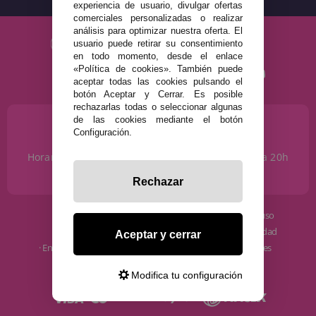
experiencia de usuario, divulgar ofertas
comerciales personalizadas o realizar
análisis para optimizar nuestra oferta. El
usuario puede retirar su consentimiento
en todo momento, desde el enlace
«Política de cookies». También puede
aceptar todas las cookies pulsando el
botón Aceptar y Cerrar. Es posible
rechazarlas todas o seleccionar algunas
de las cookies mediante el botón
¿NECESITAS AYUDA?
Configuración.
915 793 695
Horario de Lunes a Sábados de 10 a 14h y de 17 a 20h
info@disfracestuyyo.com
Rechazar
· Quiénes somos
· Condiciones de uso
· Cómo comprar
· Política de privacidad
Aceptar y cerrar
· Envíos y Devoluciones
· Política de cookies
· Blog
· Aviso Legal
Modifica tu configuración