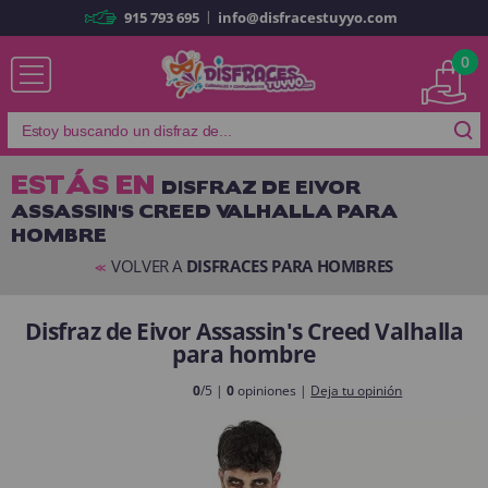
|
915 793 695
info@disfracestuyyo.com
Ya soy cliente
0
ESTÁS EN
DISFRAZ DE EIVOR
ASSASSIN'S CREED VALHALLA PARA
Recordarme
¿Olvidó su contraseña?
HOMBRE
ENTRAR
VOLVER A
DISFRACES PARA HOMBRES
<<
Disfraz de Eivor Assassin's Creed Valhalla
Es mi primera vez
para hombre
Soy nuevo
0
/5 |
0
opiniones |
Deja tu opinión
Al crear una cuenta en
disfracestuyyo.com
podrás realizar tus
compras rápidamente en nuestra tienda virtual, revisar el estado de tus
pedidos y consultar tus operaciones anteriores.