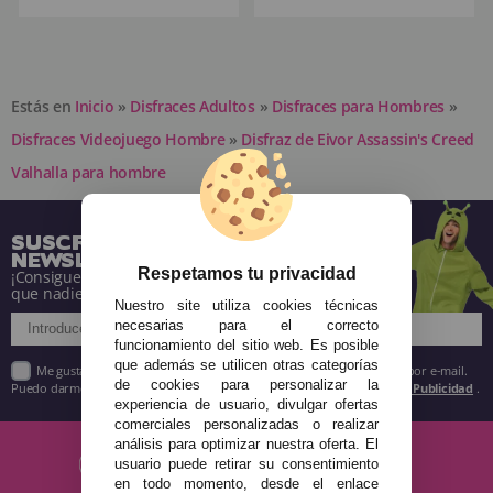
Estás en
Inicio
»
Disfraces Adultos
»
Disfraces para Hombres
»
Disfraces Videojuego Hombre
»
Disfraz de Eivor Assassin's Creed
Valhalla para hombre
SUSCRÍBETE A NUESTRA
NEWSLETTER
Respetamos tu privacidad
¡Consigue descuentos y entérate de todo antes
que nadie!
Nuestro site utiliza cookies técnicas
necesarias para el correcto
funcionamiento del sitio web. Es posible
que además se utilicen otras categorías
Me gustaría recibir descuentos exclusivos, novedades y tendencias por e-mail.
de cookies para personalizar la
Puedo darme de baja cuando quiera según lo recogido en la
Política de Publicidad
.
experiencia de usuario, divulgar ofertas
comerciales personalizadas o realizar
análisis para optimizar nuestra oferta. El
usuario puede retirar su consentimiento
en todo momento, desde el enlace