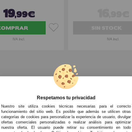
19
16
,99€
,99€
COMPRAR
SIN STOCK
IVA Incl.
IVA Incl.
fraces de Animales para Niña
»
Disfraces de Animales Marinos para 
Respetamos tu privacidad
TRA NEWSLETTER
Nuestro site utiliza cookies técnicas necesarias para el correcto
de todo antes que nadie!
funcionamiento del sitio web. Es posible que además se utilicen otras
categorías de cookies para personalizar la experiencia de usuario, divulgar
edades y tendencias por e-mail. Puedo darme de baja cuando quiera según lo recogido en 
ofertas comerciales personalizadas o realizar análisis para optimizar
nuestra oferta. El usuario puede retirar su consentimiento en todo