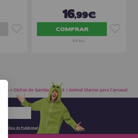
16
,99€
COMPRAR
IVA Incl.
Niñas
»
Disfraz de Gamba Infantil | Animal Marino para Carnaval
la
Política de Publicidad
.