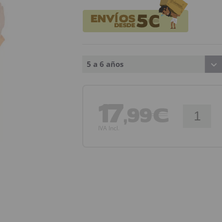
5 a 6 años
17
,99€
IVA Incl.