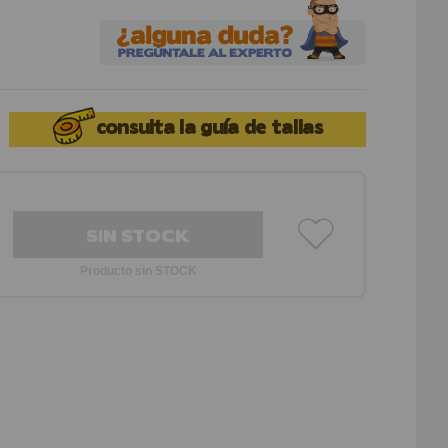
consulta la
guía de tallas
SIN STOCK
Producto sin STOCK