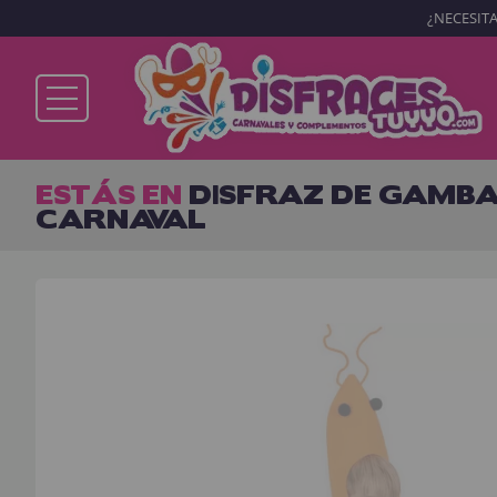
¿NECESITA
Ya soy cliente
ESTÁS EN
DISFRAZ DE GAMBA 
CARNAVAL
Recordarme
¿Olvidó su contraseña?
ENTRAR