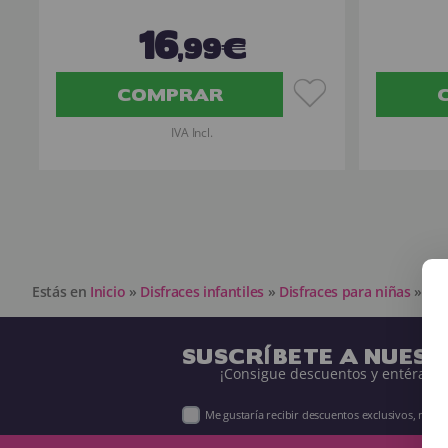
16
,99€
COMPRAR
IVA Incl.
Estás en
Inicio
»
Disfraces infantiles
»
Disfraces para niñas
»
Dis
SUSCRÍBETE A NUES
¡Consigue descuentos y entérate 
Me gustaría recibir descuentos exclusivos, nov